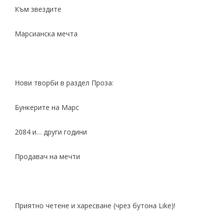
Към звездите
Марсианска мечта
Нови творби в раздел
Проза
:
Бункерите на Марс
2084 и… други години
Продавач на мечти
Приятно четене и харесване (чрез бутона Like)!