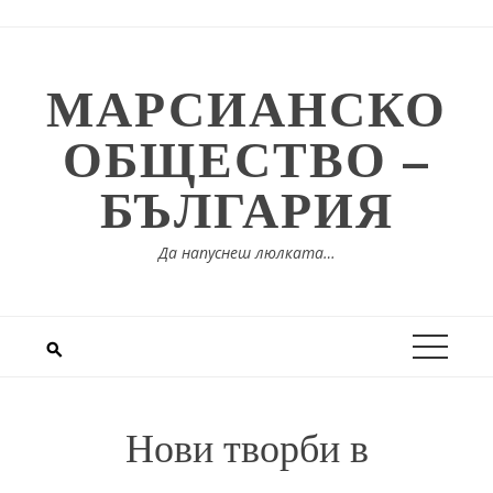
Skip
to
content
МАРСИАНСКО
ОБЩЕСТВО –
БЪЛГАРИЯ
Да напуснеш люлката…
Нови творби в