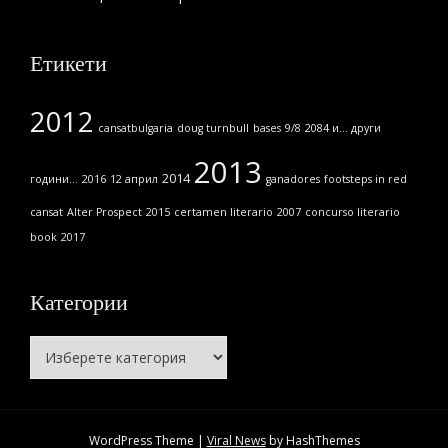
Етикети
2012
cansatbulgaria
doug turnbull
bases
9/8
2084 и... други
2013
2014
години...
2016
12 април
ganadores
footsteps in red
cansat
Alter Prospect
2015
certamen literario
2007
concurso literario
book
2017
Категории
Категории
WordPress Theme
|
Viral News
by HashThemes