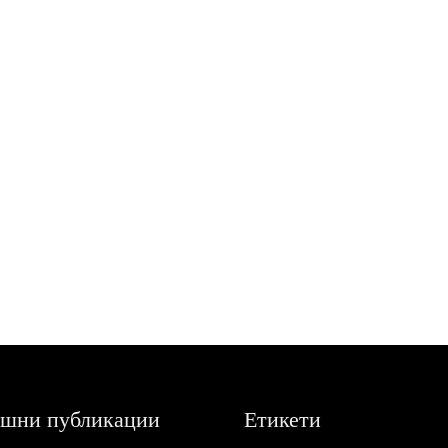
шни публикации
Етикети