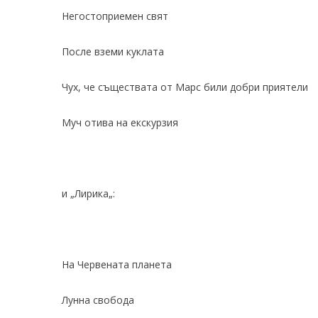
Негостоприемен свят
После вземи куклата
Чух, че съществата от Марс били добри приятели
Муч отива на екскурзия
и „
Лирика
„:
На Червената планета
Лунна свобода