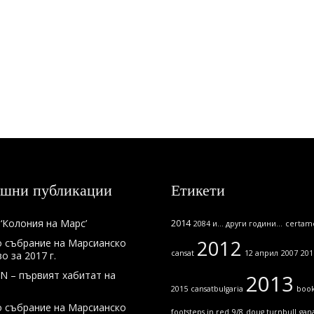
шни публикации
Етикети
‘Колония на Марс’
2014
2084 и... други години...
certame
2012
 събрание на Марсианско
cansat
12 април
2007
201
 за 2017 г.
N – първият хабитат на
2013
2015
cansatbulgaria
boo
 събрание на Марсианско
footsteps in red
9/8
doug turnbull
gan