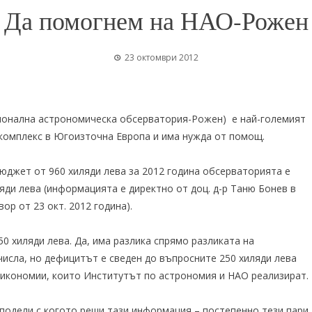
Да помогнем на НАО-Рожен
23 октомври 2012
онална астрономическа обсерватория-Рожен) е най-големият
комплекс в Югоизточна Европа и има нужда от помощ.
юджет от 960 хиляди лева за 2012 година обсерваторията е
яди лева (информацията е директно от доц. д-р Таню Бонев в
ор от 23 окт. 2012 година).
0 хиляди лева. Да, има разлика спрямо разликата на
исла, но дефицитът е сведен до въпросните 250 хиляди лева
 икономии, които Институтът по астрономия и НАО реализират.
сподели с когото реши тази информация – постепенно тези пари