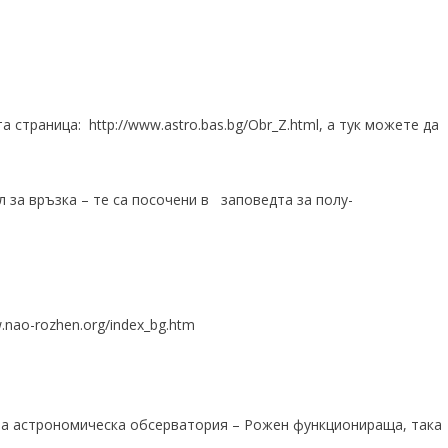
та страница:
http://www.astro.bas.bg/Obr_Z.html
, а тук можете да
л за връзка – те са посочени в
заповедта
за полу-
w.nao-rozhen.org/index_bg.htm
на астрономическа обсерватория – Рожен функционираща, така