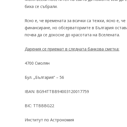
биха се събрали.
Ясно е, че времената за всички са тежки, ясно е, ч
финансиране, но обсерваториите в България остав
почва да се докосне до красотата на Вселената.
Дарения се приемат в следната банкова сметка:
4700 Смолян
Бул. „България“ – 56
IBAN: BG94TTBB94003120017759
BIC: TTBBBG22
Институт по Астрономия