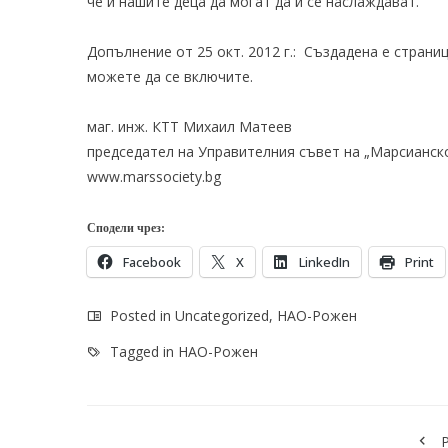
че и нашите деца да могат да й се наслаждават.
Допълнение от 25 окт. 2012 г.: Създадена е страниц
можете да се включите.
маг. инж. КТТ Михаил Матеев
председател на Управителния съвет на „Марсианск
www.marssociety.bg
Сподели чрез:
Facebook
X
LinkedIn
Print
Posted in
Uncategorized
,
НАО-Рожен
Tagged in
НАО-Рожен
P