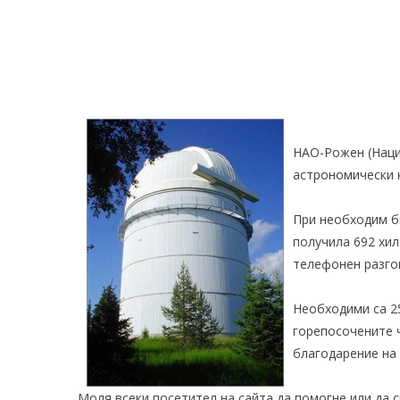
НАО-Рожен
(Наци
астрономически 
При необходим б
получила 692 хил
телефонен разгов
Необходими са 25
горепосочените ч
благодарение на
Моля всеки посетител на сайта да помогне или да 