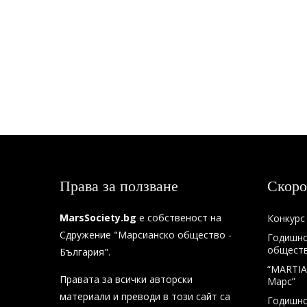
Права за ползване
Скоро
MarsSociety.bg
е собственост на
Конкурс 
Сдружение "Марсианско общество -
Годишно
общество
България".
“MARTIA
Правата за всички авторски
Марс”
материали и преводи в този сайт са
Годишно