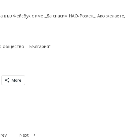
а във Фейсбук с име „
Да спасим НАО-Рожен
„. Ако желаете,
о общество – България“
More
rev
Next