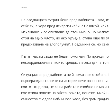
***
На следващата сутрин беше пред кабинета. Сама, 
себе си, а хора пред лекарски кабинет с някой, кой
Изчакваше и се опитваше да стои мирно, но болката
стоя на едно място, но ако мръдна, става още по з
предсказване на злополучия“. Подсмихна се, но сам
Пътят насам също не беше помогнал. По принцип с
некоординираните, които срещаше всеки ден, а точ
Ситуацията пред кабинета не й помагаше особено. 
сърцераздирателните си истории вече за трети път
които твърдяха, че са на работа и изобщо не мога
кое отива повече на обстановката, понеже никой 
същества създава най- много хаос, без грам градив