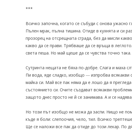
***
Всичко започна, когато се събуди с онова ужасно 
Пълен мрак, пълна тишина. Отиде в кухнята и си ра
прозорец на отсрещната сграда, без да мисли какво 
какво да се прави. Трябваше да се връща в леглото
света пеша. Но май щеше да се чувства точно така
Сутринта нещата не бяха по-добре. Слага и маха сл
Пи вода, яде сладко, изобщо ― изпробва всякакви с
майка си. Май все пак няма да е лошо да я преглед
състоянието си. Очите създават всякакви проблеми,
защото днес просто не й се занимава. А и се надява
Но този път изобщо не можа да заспи. Нищо не по
къде я боли: слепоочия, чело, тил. Всичко трептеш
Ще се наложи все пак да отиде до този лекар. По д