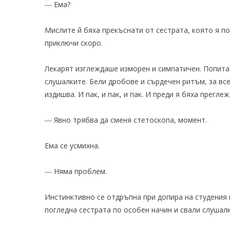
― Ема?
Мислите й бяха прекъснати от сестрата, която я пов
приключи скоро.
Лекарят изглеждаше изморен и симпатичен. Попита я
слушалките. Бели дробове и сърдечен ритъм, за все
издишва. И пак, и пак, и пак. И преди я бяха прегл
― Явно трябва да сменя стетоскопа, момент.
Ема се усмихна.
― Няма проблем.
Инстинктивно се отдръпна при допира на студения 
погледна сестрата по особен начин и свали слушалк