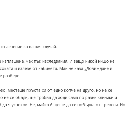
то лечение за вашия случай.
е изплашена. Чак пък изследвания. И защо никой нищо не
соката и излезе от кабинета. Май не каза „Довиждане и
е разбере.
о, местеше пръста си от едно копче на друго, но не се
о не се обади, ще трябва да ходи сама по разни клиники и
й да я успокои. Не, майка й щеше да се побърка от тревоги. Но