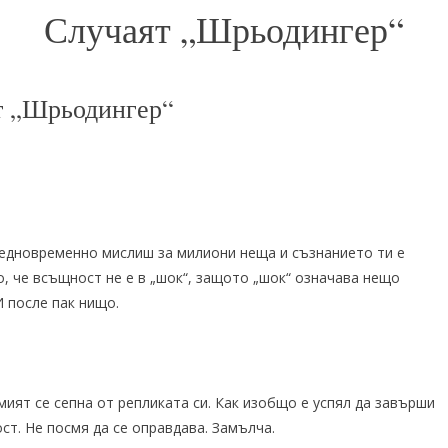
Случаят „Шрьодингер“
т „Шрьодингер“
 едновременно мислиш за милиони неща и съзнанието ти е
, че всъщност не е в „шок“, защото „шок“ означава нещо
И после пак нищо.
амият се сепна от репликата си. Как изобщо е успял да завърши
ост. Не посмя да се оправдава. Замълча.