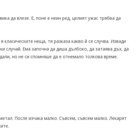
ика да влезе. Е, поне е неин ред, целият ужас трябва да
 класическите неща, тя разказа какво й се случва. Извади
ки случай. Ема започна да диша дълбоко, да затаява дъх, да
еждали, но не си спомняше да е отнемало толкова време.
метал. После изчака малко. Съвсем, съвсем малко. Лекарят
ите.