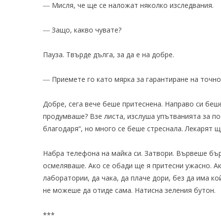
― Мисля, че ще се наложат няколко изследвания.
― Защо, какво чувате?
Пауза. Твърде дълга, за да е на добре.
― Приемете го като мярка за гарантиране на точно
Добре, сега вече беше притеснена. Направо си беш
продумваше? Взе листа, изслуша упътванията за по
благодаря“, но много се беше стреснала. Лекарят щ
Набра телефона на майка си. Затвори. Вървеше бърз
осмеляваше. Ако се обади ще я притесни ужасно. Ак
лаборатории, да чака, да плаче дори, без да има ко
не можеше да отиде сама. Натисна зеления бутон.
***