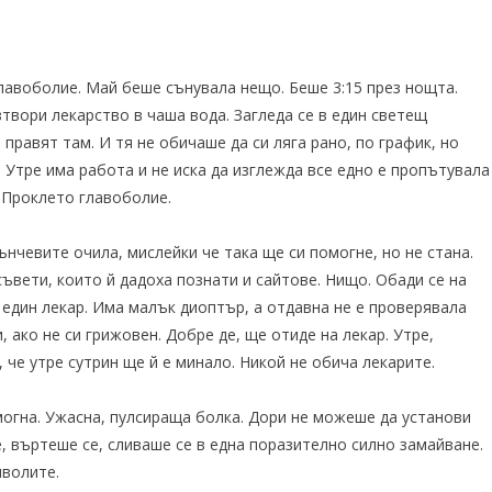
главоболие. Май беше сънувала нещо. Беше 3:15 през нощта.
зтвори лекарство в чаша вода. Загледа се в един светещ
правят там. И тя не обичаше да си ляга рано, по график, но
. Утре има работа и не иска да изглежда все едно е пропътувала
. Проклето главоболие.
ънчевите очила, мислейки че така ще си помогне, но не стана.
ъвети, които й дадоха познати и сайтове. Нищо. Обади се на
а един лекар. Има малък диоптър, а отдавна не е проверявала
 ако не си грижовен. Добре де, ще отиде на лекар. Утре,
, че утре сутрин ще й е минало. Никой не обича лекарите.
могна. Ужасна, пулсираща болка. Дори не можеше да установи
е, въртеше се, сливаше се в една поразително силно замайване.
яволите.