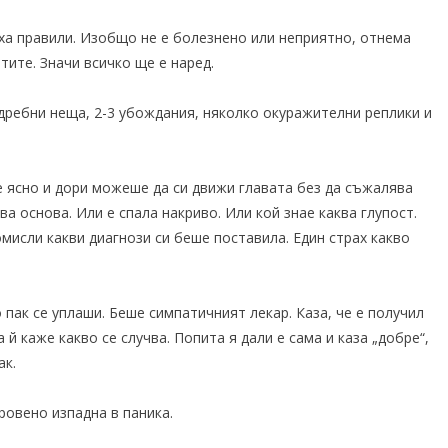
яха правили. Изобщо не е болезнено или неприятно, отнема
тите. Значи всичко ще е наред.
 дребни неща, 2-3 убождания, няколко окуражителни реплики и
ясно и дори можеше да си движи главата без да съжалява
а основа. Или е спала накриво. Или кой знае каква глупост.
помисли какви диагнози си беше поставила. Един страх какво
пак се уплаши. Беше симпатичният лекар. Каза, че е получил
 й каже какво се случва. Попита я дали е сама и каза „добре“,
ак.
ровено изпадна в паника.