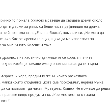
изрично го пожела. Ужасно мразеше да създава драми около
то да ги държи за ръка, си беше чиста дефиниция на драма.
 не й позволяваше. „Епична болка“, помисли си. „Не мога да
ле. Ако бях от Древна Гърция, щяха да ме използват за
о за миг. Много болеше и така.
е дразнеше на хаотично движещите се хора, зяпачите,
но днес изобщо нямаше емоционалния запас да ги търпи.
Възрастни хора, предимно жени, които разказваха
, майки които споделяха „кога сме проходили“, нервни мъже,
т да си позволят да чакат. Мравуняк. Кошер. Не можеше да реши
не правеше нищо продуктивно. „Кое множество от живи
ност?“