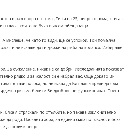
аства в разговора на тема „Ти си на 25, нищо то няма, стига с
и в гласа, които не бяха съвсем обещаващи.
 А мислеше, че като го види, ще се успокои. Той помълча
вожат и не искаше да ги държи на ръба на колапса. Избираше
ри. За съжаление, никак не са добри. Изследванията показват
телно рядко и за жалост си е избрал вас. Още докато Ви
тиват в тази посока, но не исках да Ви плаша преди да съм
 сърдечен ритъм, белите Ви дробове не функционират. Тоест-
.
ен, бяха я стряскали по стълбите, но такава изключително
е да роди. Проклети хора, за единия смях по- късно, й бяха
еше да получи нещо.