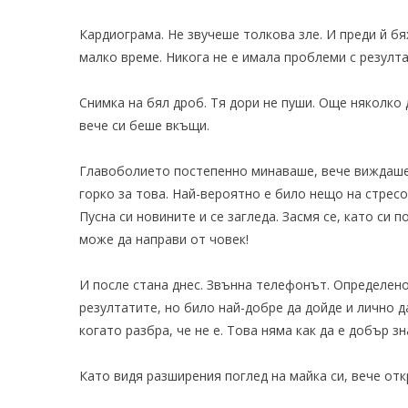
Кардиограма. Не звучеше толкова зле. И преди й б
малко време. Никога не е имала проблеми с резулта
Снимка на бял дроб. Тя дори не пуши. Още няколко
вече си беше вкъщи.
Главоболието постепенно минаваше, вече виждаше 
горко за това. Най-вероятно е било нещо на стресов
Пусна си новините и се загледа. Засмя се, като си 
може да направи от човек!
И после стана днес. Звънна телефонът. Определено 
резултатите, но било най-добре да дойде и лично да
когато разбра, че не е. Това няма как да е добър зн
Като видя разширения поглед на майка си, вече отк