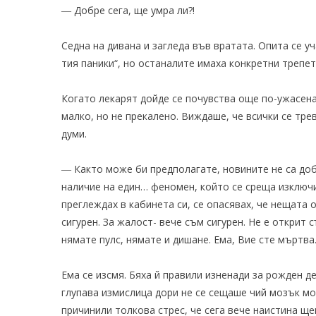
― Добре сега, ще умра ли?!
Седна на дивана и загледа във вратата. Опита се уч
тия паники“, но останалите имаха конкретни трепет
Когато лекарят дойде се почувства още по-ужасена.
малко, но не прекалено. Виждаше, че всички се тре
думи.
― Както може би предполагате, новините не са доб
наличие на един… феномен, който се среща изключи
преглеждах в кабинета си, се опасявах, че нещата о
сигурен. За жалост- вече съм сигурен. Не е открит
нямате пулс, нямате и дишане. Ема, Вие сте мъртва
Ема се изсмя. Бяха й правили изненади за рожден д
глупава измислица дори не се сещаше чий мозък мож
причинили толкова стрес, че сега вече наистина щ