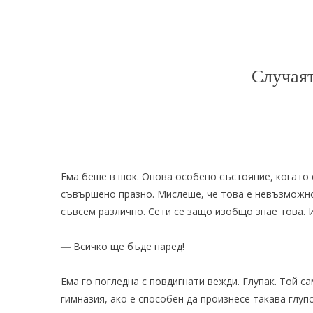
Случая
Ема беше в шок. Онова особено състояние, когато
съвършено празно. Мислеше, че това е невъзможно
съвсем различно. Сети се защо изобщо знае това. 
― Всичко ще бъде наред!
Ема го погледна с повдигнати вежди. Глупак. Той с
гимназия, ако е способен да произнесе такава глуп