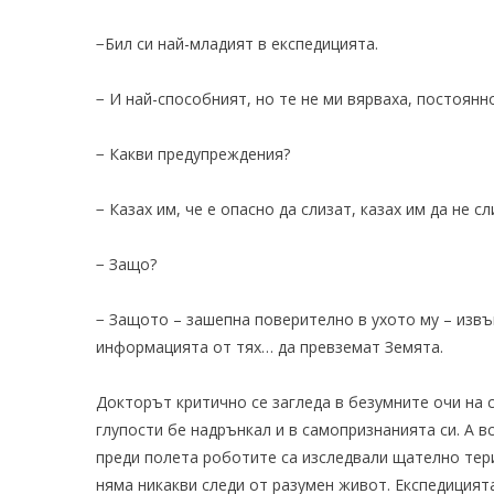
−Бил си най-младият в експедицията.
− И най-способният, но те не ми вярваха, постоян
− Какви предупреждения?
− Казах им, че е опасно да слизат, казах им да не с
− Защо?
− Защото – зашепна поверително в ухото му – извъ
информацията от тях… да превземат Земята.
Докторът критично се загледа в безумните очи на 
глупости бе надрънкал и в самопризнанията си. А в
преди полета роботите са изследвали щателно тери
няма никакви следи от разумен живот. Експедицият