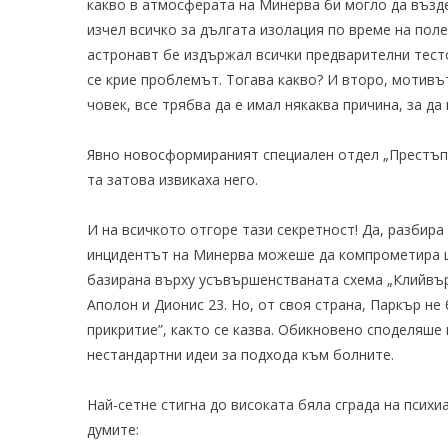
какво в атмосферата на Минерва би могло да възд
изчел всичко за дългата изолация по време на поле
астронавт бе издържал всички предварителни тест
се крие проблемът. Тогава какво? И второ, мотивъ
човек, все трябва да e имал някаква причина, за д
Явно новосформираният специален отдел „Престъп
та затова извикаха него.
И на всичкото отгоре тази секретност! Да, разбира 
инцидентът на Минерва можеше да компрометира ц
базирана върху усъвършенстваната схема „Клийвър 
Аполон и Дионис 23. Но, от своя страна, Паркър не
прикритие”, както се казва. Обикновено споделяше
нестандартни идеи за подхода към болните.
Най-сетне стигна до високата бяла сграда на психи
думите: