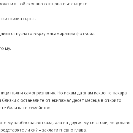
проясни и той сковано отвърна със същото.
лски психиатърът.
ядайки отпуснато върху масажиращия фотьойл.
то му.
аници пълни самопризнания. Но искам да знам какво те накара
и близки с останалите от екипажа? Десет месеца в открито
сте били като семейство.
те му злобно засвяткаха, ала на другия му се стори, че долавя
представяте ли си? – заклати гневно глава.