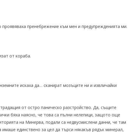
но проявяваха пренебрежение към мен и предупрежденията ми.
лизат от кораба.
нземните искаха да… сканират мозъците ни и извличайки
страдащия от остро паническо разстройство. Да, същите
сички бяха наясно, че това са пълни нелепици, защото още
торията на Минерва, подали са недвусмислени данни, че там
а имаше единствено за цел да търси някакъв рядък минерал,