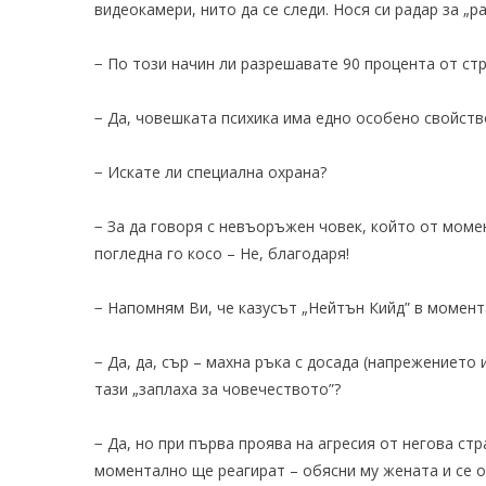
видеокамери, нито да се следи. Нося си радар за „
− По този начин ли разрешавате 90 процента от ст
− Да, човешката психика има едно особено свойство
− Искате ли специална охрана?
− За да говоря с невъоръжен човек, който от моме
погледна го косо – Не, благодаря!
− Напомням Ви, че казусът „Нейтън Кийд” в момент
− Да, да, сър – махна ръка с досада (напрежението
тази „заплаха за човечеството”?
− Да, но при първа проява на агресия от негова ст
моментално ще реагират – обясни му жената и се о