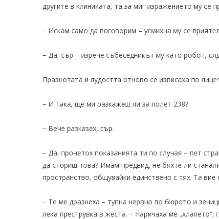
другите в клиниката, та за миг изражението му се 
− Искам само да поговорим – усмихна му се прияте
− Да, сър – изрече събеседникът му като робот, с
Празнотата и лудостта отново се изписаха по лице
− И така, ще ми разкажеш ли за полет 238?
− Вече разказах, сър.
− Да, прочетох показанията ти по случая – пет стр
да сториш това? Имам предвид, не бяхте ли станал
пространство, общувайки единствено с тях. Та вие 
− Те ме дразнеха – тупна нервно по бюрото и зеници
лека преструвка в жеста. – Наричаха ме „хлапето”, 