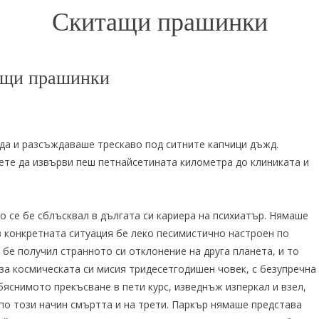
Скитащи прашинки
ащи прашинки
да и разсъждаваше трескаво под ситните капчици дъжд.
ете да извърви пеш петнайсетината километра до клиниката и
то се бе сблъсквал в дългата си кариера на психиатър. Нямаше
в конкретната ситуация бе леко песимистично настроен по
бе получил странното си отклонение на друга планета, и то
за космическата си мисия тридесетгодишен човек, с безупречна
яснимото прекъсване в пети курс, изведнъж изперкал и взел,
 по този начин смъртта и на трети. Паркър нямаше представа