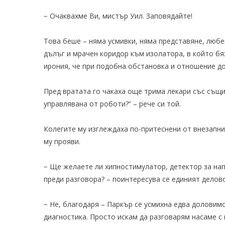
− Очаквахме Ви, мистър Уил. Заповядайте!
Това беше – няма усмивки, няма представяне, любе
дълъг и мрачен коридор към изолатора, в който бя
ирония, че при подобна обстановка и отношение д
Пред вратата го чакаха още трима лекари със същи
управлявана от роботи?” – рече си той.
Колегите му изглеждаха по-притеснени от внезапни
му прояви.
− Ще желаете ли хипностимулатор, детектор за нап
преди разговора? – поинтересува се единият делово
− Не, благодаря – Паркър се усмихна едва доловимо
диагностика. Просто искам да разговарям насаме с н