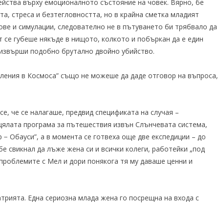
ейства върху емоционалното състояние на човек. Вярно, бе
та, стреса и безтегловността, но в крайна сметка младият
ове и симулации, следователно не в пътуването би трябвало да
т се губеше някъде в нищото, колкото и побъркан да е един
а извърши подобно брутално двойно убийство.
ления в Космоса” също не можеше да даде отговор на въпроса,
се, че се налагаше, предвид спецификата на случая –
ялата програма за пътешествия извън Слънчевата система,
− Обауси”, а в момента се готвеха още две експедиции – до
 бе свикнал да лъже жена си и всички колеги, работейки „под
 проблемите с Мел и дори понякога тя му даваше ценни и
атрията. Една сериозна млада жена го посрещна на входа с