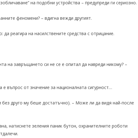
разобличаване” на подобни устройства – предупреди ги сериозно.
ранните феномени? – вдигна вежди другият.
: да реагира на насилствените средства с отрицание.
нта на завръщането си не се е опитал да навреди никому? –
а е въпрос от значение за националната сигурност…
 и без друго му беше достатъчно). – Може ли да видя най-после
рана, натиснете зеления паник бутон, охранителните роботи
тдалечи.