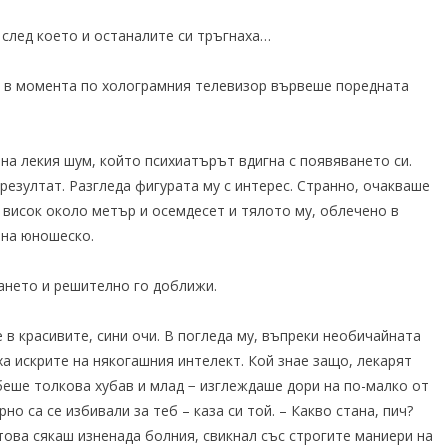
 след което и останалите си тръгнаха…
ри в момента по холограмния телевизор вървеше поредната
на лекия шум, който психиатърът вдигна с появяването си.
резултат. Разгледа фигурата му с интерес. Странно, очакваше
е висок около метър и осемдесет и тялото му, облечено в
 на юношеско.
ането и решително го доближи.
 в красивите, сини очи. В погледа му, въпреки необичайната
а искрите на някогашния интелект. Кой знае защо, лекарят
беше толкова хубав и млад − изглеждаше дори на по-малко от
о са се избивали за теб – каза си той. – Какво стана, пич?
ова сякаш изненада болния, свикнал със строгите маниери на