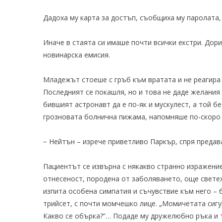
Дадоха му карта за достъп, съобщиха му паролата,
Иначе в стаята си имаше почти всички екстри. До
новинарска емисия.
Младежът стоеше с гръб към вратата и не реагира 
Последният се покашля, но и това не даде желания 
бившият астронавт да е по-як и мускулест, а той б
грозновата болнична пижама, напомняше по-скоро
− Нейтън – изрече приветливо Паркър, спря предав
Пациентът се извърна с някакво странно изражение
отнесеност, породена от заболяването, още светех
изпита особена симпатия и съчувствие към него – 
трийсет, с почти момчешко лице. „Момичетата сигурн
Какво се обърка?”… Подаде му дружелюбно ръка и т