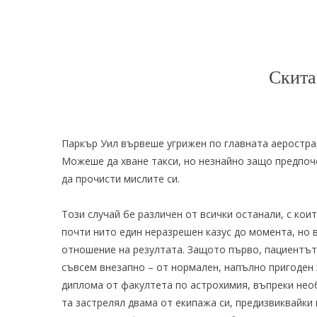
Скит
Паркър Уил вървеше угрижен по главната аеростра
Можеше да хване такси, но незнайно защо предпоч
да прочисти мислите си.
Този случай бе различен от всички останали, с кои
почти нито един неразрешен казус до момента, но 
отношение на резултата. Защото първо, пациентът 
съвсем внезапно – от нормален, напълно пригоден 
диплома от факултета по астрохимия, въпреки необ
та застрелял двама от екипажа си, предизвиквайки