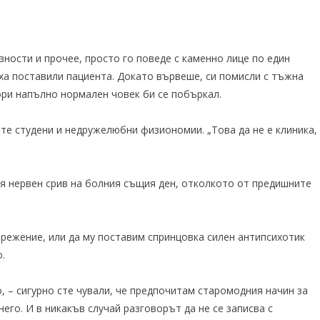
зности и прочее, просто го поведе с каменно лице по един
ха поставили пациента. Докато вървеше, си помисли с тъжна
ори напълно нормален човек би се побъркал.
те студени и недружелюбни физиономии. „Това да не е клиника,
я нервен срив на болния същия ден, отколкото от предишните
режение, или да му поставим спринцовка силен антипсихотик
.
, – сигурно сте чували, че предпочитам старомодния начин за
его. И в никакъв случай разговорът да не се записва с