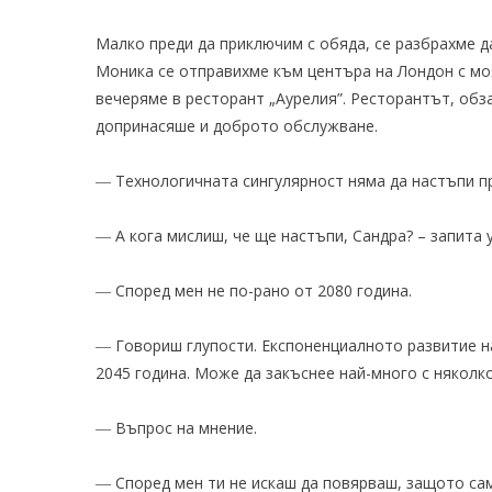
Малко преди да приключим с обяда, се разбрахме да
Моника се отправихме към центъра на Лондон с моя
вечеряме в ресторант „Аурелия”. Ресторантът, обз
допринасяше и доброто обслужване.
― Технологичната сингулярност няма да настъпи пр
― А кога мислиш, че ще настъпи, Сандра? – запита 
― Според мен не по-рано от 2080 година.
― Говориш глупости. Експоненциалното развитие н
2045 година. Може да закъснее най-много с няколко
― Въпрос на мнение.
― Според мен ти не искаш да повярваш, защото сам