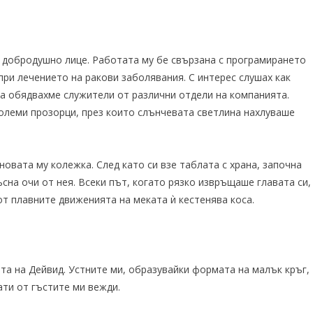
 добродушно лице. Работата му бе свързана с програмирането
при лечението на ракови заболявания. С интерес слушах как
та обядвахме служители от различни отдели на компанията.
олеми прозорци, през които слънчевата светлина нахлуваше
овата му колежка. След като си взе таблата с храна, започна
сна очи от нея. Всеки път, когато рязко извръщаше главата си,
от плавните движенията на меката ѝ кестенява коса.
та на Дейвид. Устните ми, образувайки формата на малък кръг,
ати от гъстите ми вежди.