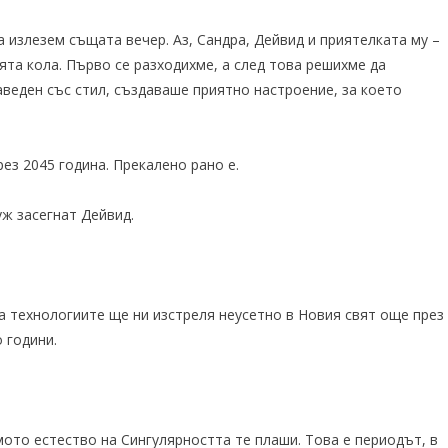
 излезем същата вечер. Аз, Сандра, Дейвид и приятелката му –
та кола. Първо се разходихме, а след това решихме да
аведен със стил, създаваше приятно настроение, за което
ез 2045 година. Прекалено рано е.
уж засегнат Дейвид.
а технологиите ще ни изстреля неусетно в Новия свят още през
 години.
ото естество на Сингулярността те плаши. Това е периодът, в