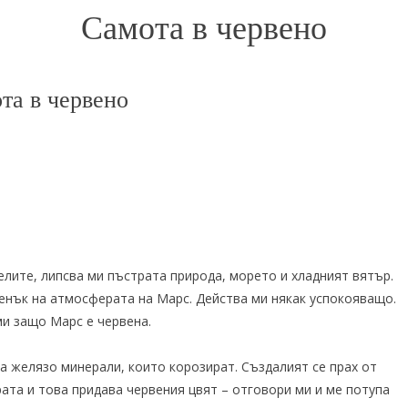
Самота в червено
та в червено
елите, липсва ми пъстрата природа, морето и хладният вятър.
тенък на атмосферата на Марс. Действа ми някак успокояващо.
ми защо Марс е червена.
а желязо минерали, които корозират. Създалият се прах от
ата и това придава червения цвят – отговори ми и ме потупа