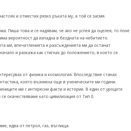
настоях и отместих рязко ръката му, а той се засмя.
ма. Пиша това и се надявам, че ако не успея да оцелея, то поне
 има вероятност да изпадна в бездната на небитието.
та ми, впечатленията и разсъжденията ми да останат
начало и разкажа как стигнах до положението, в което се
интересувах от физика и космология. Впоследствие станах
нтастика, която възникна още в ученическите ми години.
ениците ми с интересни факти и истории. В един от уроците
 се окачествяваме като цивилизация от Тип 0.
аме, идва от петрол, газ, въглища.