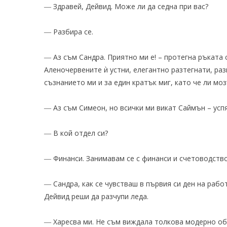
― Здравей, Дейвид. Може ли да седна при вас?
― Разбира се.
― Аз съм Сандра. Приятно ми е! – протегна ръката 
Аленочервените ѝ устни, елегантно разтегнати, раз
съзнанието ми и за един кратък миг, като че ли мо
― Аз съм Симеон, но всички ми викат Саймън – успя
― В кой отдел си?
― Финанси. Занимавам се с финанси и счетоводство,
― Сандра, как се чувстваш в първия си ден на раб
Дейвид реши да разчупи леда.
― Харесва ми. Не съм виждала толкова модерно об