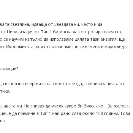
ата светлина, идваща от Звездата ни, както и да
а. Цивилизация от Тип 1 би могла да контролира климата,
ко се научим напълно да използваме цялата тази енергия, ще
ло. Икономиката, която познаваме ще се измени и мирогледът
илизации?
а използва енергията на своята звезда, а цивилизацията от
тика.
лавата ми. Не спирах да мисля какво би било, ако… За жалост,
щеше да премине в Тип 1 най-рано след около 100 години. Това
на.