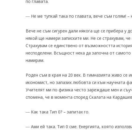
по главата.
― Не ме тупкай така по главата, вече съм голям! – 
Вече не съм сигурен дали някога ще се прибера у до
някой ще намери записките ми. Не се страхувам, че
Страхувам се единствено от възможността история
несподелени. Всъщност нека да започна от самото 
намирам.
Роден съм в края на 20 век. В гимназията живо се 
икономист, но запазих любовта си към научната фа
Учителят ми по физика често зареждаше мен и съуч
спомена, че в момента според Скалата на Кардашев
― Как така Тип 0? – запитах го.
― Ами ей така. Тип 0 сме. Енергията, която използв