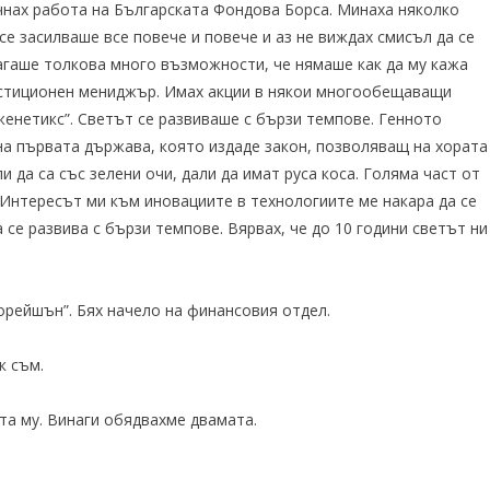
чнах работа на Българската Фондова Борса. Минаха няколко
се засилваше все повече и повече и аз не виждах смисъл да се
агаше толкова много възможности, че нямаше как да му кажа
вестиционен мениджър. Имах акции в някои многообещаващи
енетикс”. Светът се развиваше с бързи темпове. Генното
на първата държава, която издаде закон, позволяващ на хората
и да са със зелени очи, дали да имат руса коса. Голяма част от
Интересът ми към иновациите в технологиите ме накара да се
 се развива с бързи темпове. Вярвах, че до 10 години светът ни
орейшън”. Бях начело на финансовия отдел.
к съм.
та му. Винаги обядвахме двамата.