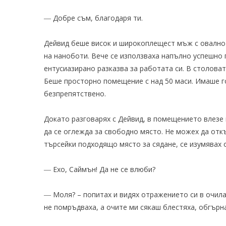
― Добре съм, благодаря ти.
Дейвид беше висок и широкоплещест мъж с овално
на наноботи. Вече се използваха напълно успешно 
ентусиазирано разказва за работата си. В столова
Беше просторно помещение с над 50 маси. Имаше г
безпрепятствено.
Докато разговарях с Дейвид, в помещението влезе н
да се оглежда за свободно място. Не можех да откъ
търсейки подходящо място за сядане, се изумявах 
― Ехо, Саймън! Да не се влюби?
― Моля? – попитах и видях отражението си в очила
не помръдваха, а очите ми сякаш блестяха, обгърн