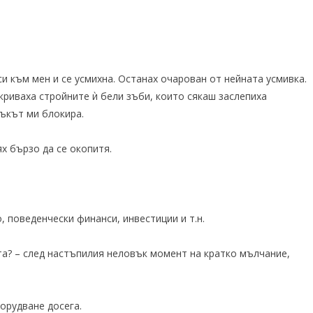
си към мен и се усмихна. Останах очарован от нейната усмивка.
криваха стройните ѝ бели зъби, които сякаш заслепиха
зъкът ми блокира.
х бързо да се окопитя.
 поведенчески финанси, инвестиции и т.н.
ота? – след настъпилия неловък момент на кратко мълчание,
орудване досега.