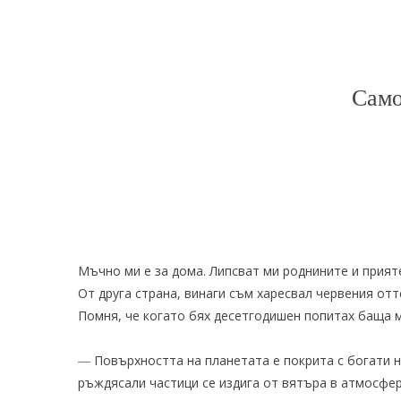
Само
Мъчно ми е за дома. Липсват ми роднините и прият
От друга страна, винаги съм харесвал червения от
Помня, че когато бях десетгодишен попитах баща 
― Повърхността на планетата е покрита с богати н
ръждясали частици се издига от вятъра в атмосфер