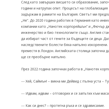
След като завърших висшето си образование, запо
години и натрупах опит. Процесът на глобализация 
задържам в рамките на България. Светът ми предл
„Не”. До 2020 година работих в Германия като ин
компании като „Нанотек корпорейшън” и „Фючър дж
инженерство и био-технологиите също. Англия ста
да избират част от гените за бъдещите си деца. Дал
наследствените болести бяха напълно изкоренени. 
преместя в Лондон. Английската столица започна да
ще се преобърне напълно.
През 2022 година започнах работа в „Нанотек корп
― Хей, Саймън! – викна ми Дейвид с пълна уста – Ту
― Идвам, идвам – отговорих и се запътих към маса
― Как си днес? – протегна ръка и се здрависахме.