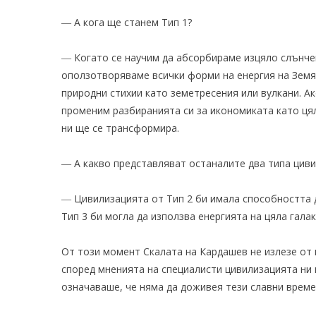
― А кога ще станем Тип 1?
― Когато се научим да абсорбираме изцяло слънчев
оползотворяваме всички форми на енергия на Земят
природни стихии като земетресения или вулкани. А
променим разбиранията си за икономиката като ця
ни ще се трансформира.
― А какво представляват останалите два типа цив
― Цивилизацията от Тип 2 би имала способността д
Тип 3 би могла да използва енергията на цяла галак
От този момент Скалата на Кардашев не излезе от г
според мненията на специалисти цивилизацията ни 
означаваше, че няма да доживея тези славни време