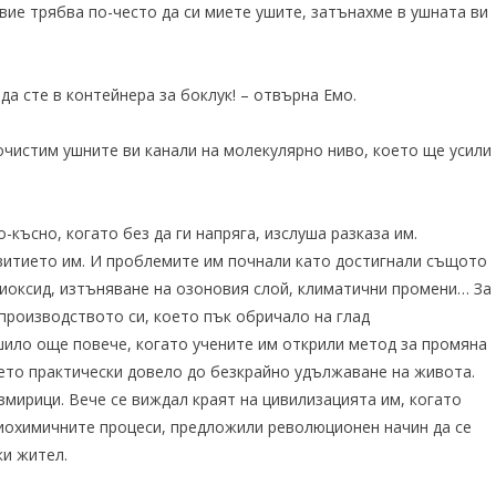
А вие трябва по-често да си миете ушите, затънахме в ушната ви
 да сте в контейнера за боклук! – отвърна Емо.
рочистим ушните ви канали на молекулярно ниво, което ще усили
-късно, когато без да ги напряга, изслуша разказа им.
звитието им. И проблемите им почнали като достигнали същото
диоксид, изтъняване на озоновия слой, климатични промени… За
 производството си, което пък обричало на глад
ило още повече, когато учените им открили метод за промяна
оето практически довело до безкрайно удължаване на живота.
змирици. Вече се виждал краят на цивилизацията им, когато
биохимичните процеси, предложили революционен начин да се
ки жител.