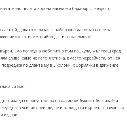
внимателно цялата колона насекоми барабар с гнездото-
 гласът й, докато излизаше, забързана да не закъснее за
лжение имаш, и все трябва да ти го напомням!
извърви, Емо погледна любопитно към пашкула, жълтеещ сред
яла слива, само че като я стисна, вместо червейчета, от нея
 подредиха по дланта му в 3 колони, оформяйки в движение
гласа си Емо.
одължиха да се преустрояват в латински букви, обяснявайки
след дълго усилие преведе, че искали да ги върне пак в кухнята
ги издави.