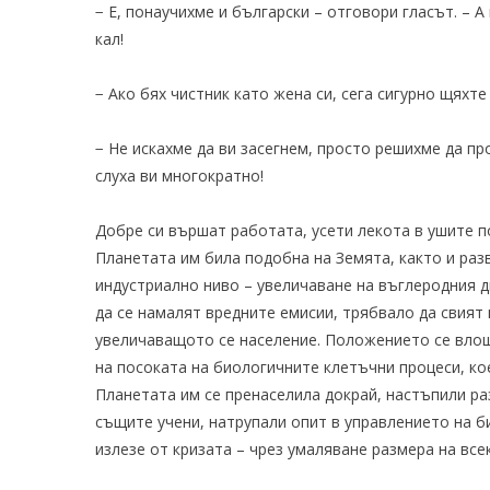
− Е, понаучихме и български – отговори гласът. – 
кал!
− Ако бях чистник като жена си, сега сигурно щяхте
− Не искахме да ви засегнем, просто решихме да п
слуха ви многократно!
Добре си вършат работата, усети лекота в ушите по
Планетата им била подобна на Земята, както и ра
индустриално ниво – увеличаване на въглеродния 
да се намалят вредните емисии, трябвало да свият
увеличаващото се население. Положението се влош
на посоката на биологичните клетъчни процеси, к
Планетата им се пренаселила докрай, настъпили ра
същите учени, натрупали опит в управлението на 
излезе от кризата – чрез умаляване размера на все