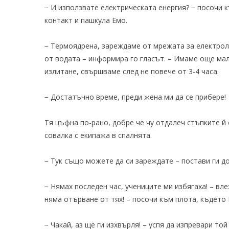
− И използвате електрическата енергия? − посочи 
контакт и пашкула Емо.
− Термоядрена, зареждаме от мрежата за електрол
от водата – информира го гласът. – Имаме още ма
излитане, свършваме след не повече от 3-4 часа.
− Достатъчно време, преди жена ми да се прибере!
Тя цъфна по-рано, добре че чу отдалеч стъпките й 
совалка с екипажа в спалнята.
− Тук също можете да си зареждате – постави ги до
− Нямах последен час, учениците ми избягаха! – вле
няма отърване от тях! – посочи към плота, където 
− Чакай, аз ще ги изхвърля! – успя да изпревари то