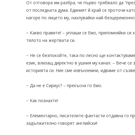
От отговора им разбра, че първо трябвало да “през
от последната дума. Единият й край се проточи кат
нагоре по лицето му, нахлувайки най-безцеремонно 
− Какво правите! – уплаши се Емо, припомняйки си
тялото на жертвата си.
− Не се безпокойте, така по-лесно ще контактуваме
език, влизащ директно в ушния му канал. – Вече се
историята си. Ние сме извънземни, идваме от съзв
− Да не е Сириус? – прекъсна го Емо.
− Как познахте!
− Елементарно, писателите-фантасти отдавна го пре
задължително говорят английски!