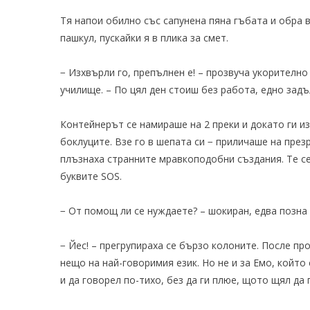
Тя напои обилно със сапунена пяна гъбата и обра 
пашкул, пускайки я в плика за смет.
− Изхвърли го, препълнен е! – прозвуча укорително
училище. – По цял ден стоиш без работа, едно задъ
Контейнерът се намираше на 2 преки и докато ги 
боклуците. Взе го в шепата си − приличаше на презр
плъзнаха странните мравкоподобни създания. Те се
буквите SОS.
− От помощ ли се нуждаете? – шокиран, едва позна 
− Йес! – прегрупираха се бързо колоните. После пр
нещо на най-говоримия език. Но не и за Емо, който 
и да говорел по-тихо, без да ги плюе, щото щял да 