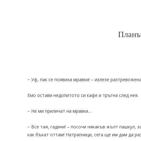
Планъ
− Уф, пак се появиха мравки! – излезе разтревожена
Емо остави недопитото си кафе и тръгна след нея.
− Не ми приличат на мравки…
− Все тая, гадини! – посочи някакъв жълт пашкул, з
как бъкат оттам! Натрапници, сега ще им дам да ра