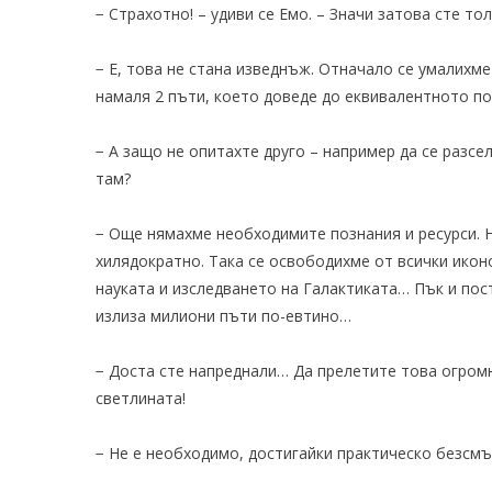
− Страхотно! – удиви се Емо. – Значи затова сте то
− Е, това не стана изведнъж. Отначало се умалихм
намаля 2 пъти, което доведе до еквивалентното п
− А защо не опитахте друго – например да се разсе
там?
− Още нямахме необходимите познания и ресурси. Н
хилядократно. Така се освободихме от всички икон
науката и изследването на Галактиката… Пък и пос
излиза милиони пъти по-евтино…
− Доста сте напреднали… Да прелетите това огром
светлината!
− Не е необходимо, достигайки практическо безсмъ