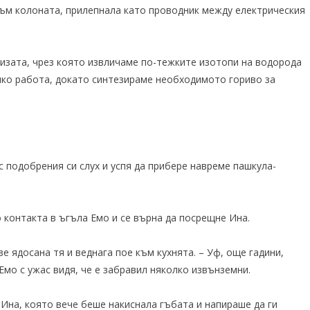
към колоната, прилепнала като проводник между електрическия
изата, чрез която извличаме по-тежките изотопи на водорода
лко работа, докато синтезираме необходимото гориво за
с подобрения си слух и успя да прибере навреме пашкула-
 контакта в ъгъла Емо и се върна да посрещне Ина.
зе ядосана тя и веднага пое към кухнята. – Уф, още гадини,
Емо с ужас видя, че е забравил няколко извънземни.
й Ина, която вече беше накиснала гъбата и напираше да ги