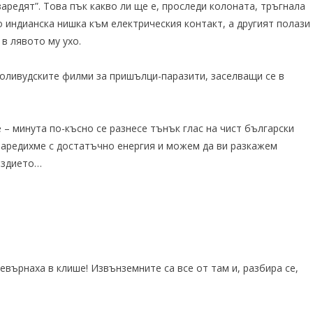
аредят”. Това пък какво ли ще е, проследи колоната, тръгнала
о индианска нишка към електрическия контакт, а другият полази
в лявото му ухо.
 холивудските филми за пришълци-паразити, заселващи се в
 – минута по-късно се разнесе тънък глас на чист български
 заредихме с достатъчно енергия и можем да ви разкажем
ездието…
върнаха в клише! Извънземните са все от там и, разбира се,