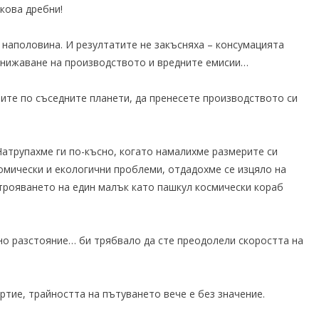
лкова дребни!
е наполовина. И резултатите не закъсняха – консумацията
онижаване на производството и вредните емисии…
лите по съседните планети, да пренесете производството си
атрупахме ги по-късно, когато намалихме размерите си
омически и екологични проблеми, отдадохме се изцяло на
трояването на един малък като пашкул космически кораб
но разстояние… би трябвало да сте преодолели скоростта на
ртие, трайността на пътуването вече е без значение.