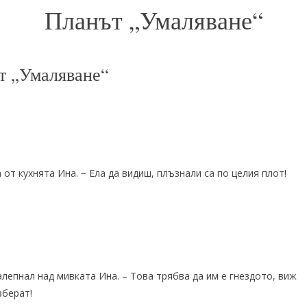
Планът „Умаляване“
т „Умаляване“
 от кухнята Ина. − Eла да видиш, плъзнали са по целия плот!
алепнал над мивката Ина. – Това трябва да им е гнездото, виж
зберат!