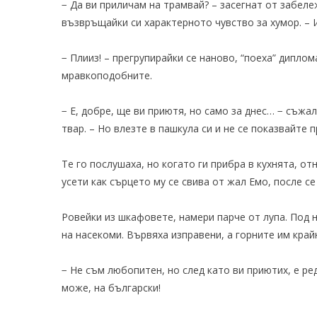
− Да ви приличам на трамвай? – засегнат от забел
възвръщайки си характерното чувство за хумор. – И
− Плииз! – прегрупирайки се наново, “поеха” дипл
мравкоподобните.
− Е, добре, ще ви приютя, но само за днес… − съжа
твар. – Но влезте в пашкула си и не се показвайте 
Те го послушаха, но когато ги прибра в кухнята, о
усети как сърцето му се свива от жал Емо, после се
Ровейки из шкафовете, намери парче от лупа. Под 
на насекоми. Вървяха изправени, а горните им кра
− Не съм любопитен, но след като ви приютих, е ред
може, на български!