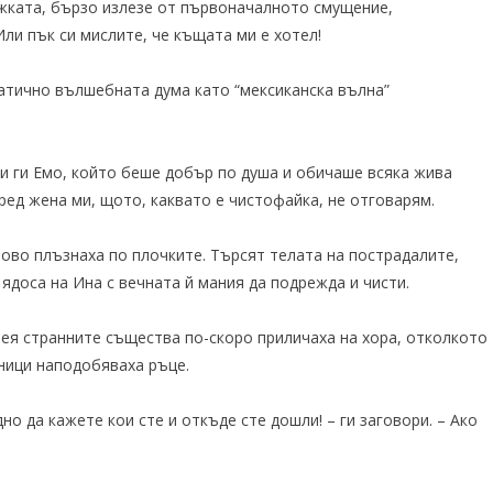
ежката, бързо излезе от първоначалното смущение,
ли пък си мислите, че къщата ми е хотел!
оматично вълшебната дума като “мексиканска вълна”
ли ги Емо, който беше добър по душа и обичаше всяка жива
пред жена ми, щото, каквато е чистофайка, не отговарям.
тново плъзнаха по плочките. Търсят телата на пострадалите,
 ядоса на Ина с вечната й мания да подрежда и чисти.
нея странните същества по-скоро приличаха на хора, отколкото
йници наподобяваха ръце.
но да кажете кои сте и откъде сте дошли! – ги заговори. – Ако