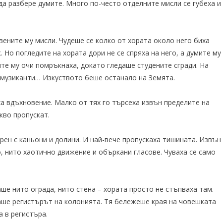
да разбере думите. Много по-често отделните мисли се губеха и
вените му мисли. Чудеше се колко от хората около него биха
 Но погледите на хората дори не се спряха на него, а думите му
те му очи помръкнаха, докато гледаше студените сгради. На
 музиканти… Изкуството беше останало на Земята.
ха вдъхновение. Малко от тях го търсеха извън пределите на
кво пропускат.
рен с каньони и долини. И най-вече пропускаха тишината. Извън
 нито хаотично движение и объркани гласове. Чуваха се само
ше нито ограда, нито стена – хората просто не стъпваха там.
аше регистърът на колонията. Тя бележеше края на човешката
а в регистъра.