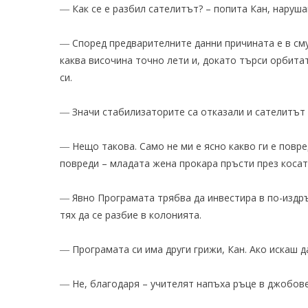
― Как се е разбил сателитът? – попита Кан, наруша
― Според предварителните данни причината е в сму
каква височина точно лети и, докато търси орбитат
си.
― Значи стабилизаторите са отказали и сателитът 
― Нещо такова. Само не ми е ясно какво ги е повре
повреди – младата жена прокара пръсти през косат
― Явно Програмата трябва да инвестира в по-издръ
тях да се разбие в колонията.
― Програмата си има други грижи, Кан. Ако искаш д
― Не, благодаря – учителят напъха ръце в джобове