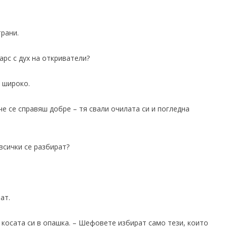
рани.
арс с дух на откриватели?
а широко.
е се справяш добре – тя свали очилата си и погледна
всички се разбират?
ат.
 косата си в опашка. – Шефовете избират само тези, които