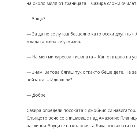
на около миля от границата – Сазира сложи очилата
― Защо?
― За да не се луташ безцелно като всеки друг път. 
младата жена се усмихна.
― На мен ми харесва тишината – Кан отвърна на ус
― Знам. Затова бягаш тук откакто беше дете. Не за
пейзажа. – Идваш ли?
― Добре.
Сазира определи посоката с джобния си навигатор.
Слънцето вече се снишаваше над Амазонис Планиция
различни. Звуците на колонията бяха погълнати от 