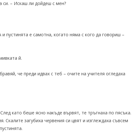
 си. – Искаш ли дойдеш с мен?
А и пустинята е самотна, когато няма с кого да говориш –
мивката й.
бравяй, че преди идвах с теб – очите на учителя огледаха
 След като беше ясно накъде вървят, те тръгнаха по пясъка.
. Скалите загубиха червения си цвят и изглеждаха съвсем
пустинята.