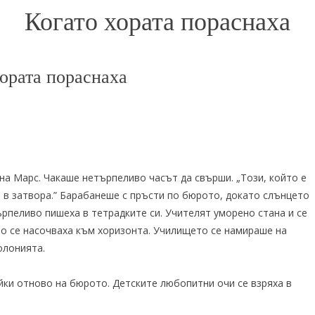
Когато хората пораснаха
хората пораснаха
а Марс. Чакаше нетърпеливо часът да свърши. „Този, който е
 в затвора.” Барабанеше с пръсти по бюрото, докато слънцето
рпеливо пишеха в тетрадките си. Учителят уморено стана и се
но се насочваха към хоризонта. Училището се намираше на
олонията.
айки отново на бюрото. Детските любопитни очи се взряха в