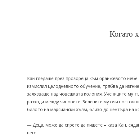
Когато 
Кан гледаше през прозореца към оранжевото небе н
измислил целодневното обучение, трябва да изгние
залязваше над човешката колония. Учениците му тъ
разходи между чиновете. Зелените му очи постоян
билото на марсиански хълм, близо до центъра на к
― Деца, може да спрете да пишете – каза Кан, сяд
него.