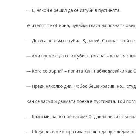
― Е, някой е решил да се изгуби в пустинята.
Учителят се обърна, чувайки гласа на познат човек
― Досега не съм се губил. Здравей, Сазира – той се
― Ами време е да се изгубиш, тогава! – каза тя с ши
― Кога се върна? – попита Кан, наблюдавайки как С
― Преди няколко дни. Фобос беше красив, но… студе
Кан се засмя и двамата поеха в пустинята. Той пог
― Кажи ми, защо пое насам? Отдавна не си стъпвал
― Шефовете ме изпратиха спешно да прегледам ост