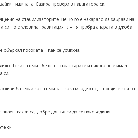
вайки тишината. Сазира провери в навигатора си.
щения на стабилизаторите. Нещо го е накарало да забрави на
а си, го е уловила гравитацията – тя прибра апарата в джоба
е объркал посоката – Кан се усмихна.
дило. Този сателит беше от най-старите и никога не е имал
а си.
жливи батерии за сателити – каза младежът, – преди някой от
а знаеш какви са, добре дошъл си да се присъединиш
те си.