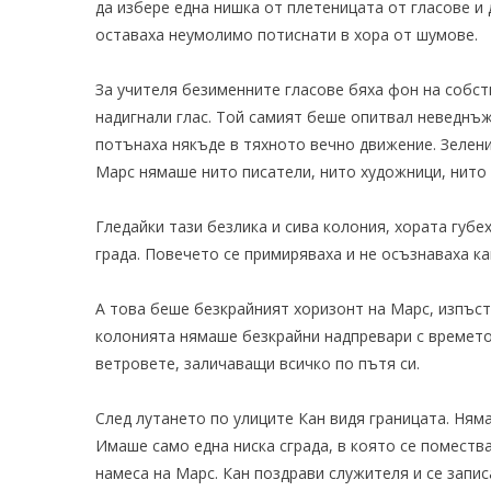
да избере една нишка от плетеницата от гласове и 
оставаха неумолимо потиснати в хора от шумове.
За учителя безименните гласове бяха фон на собст
надигнали глас. Той самият беше опитвал неведнъж.
потънаха някъде в тяхното вечно движение. Зелени
Марс нямаше нито писатели, нито художници, нито
Гледайки тази безлика и сива колония, хората губе
града. Повечето се примиряваха и не осъзнаваха ка
А това беше безкрайният хоризонт на Марс, изпъст
колонията нямаше безкрайни надпревари с времето,
ветровете, заличаващи всичко по пътя си.
След лутането по улиците Кан видя границата. Няма
Имаше само една ниска сграда, в която се поместв
намеса на Марс. Кан поздрави служителя и се запис