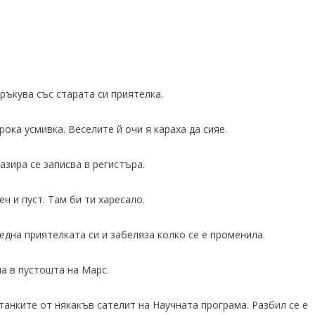
.
 ръкува със старата си приятелка.
рока усмивка. Веселите й очи я караха да сияе.
азира се записва в регистъра.
н и пуст. Там би ти харесало.
ледна приятелката си и забеляза колко се е променила.
а в пустошта на Марс.
анките от някакъв сателит на Научната програма. Разбил се е