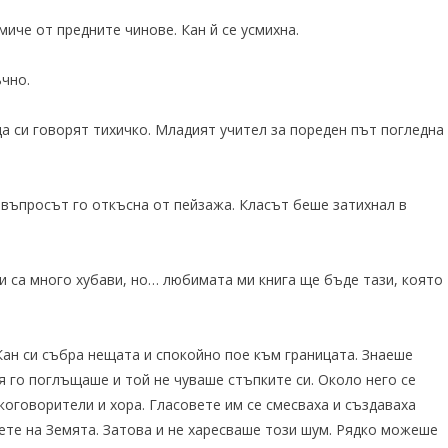
иче от предните чинове. Кан й се усмихна.
ъчно.
а си говорят тихичко. Младият учител за пореден път погледна
– въпросът го откъсна от пейзажа. Класът беше затихнал в
и са много хубави, но… любимата ми книга ще бъде тази, която
 Кан си събра нещата и спокойно пое към границата. Знаеше
я го поглъщаше и той не чуваше стъпките си. Около него се
коговорители и хора. Гласовете им се смесваха и създаваха
ете на Земята. Затова и не харесваше този шум. Рядко можеше