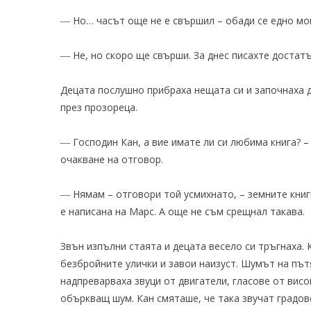
― Но… часът още не е свършил – обади се едно мом
― Не, но скоро ще свърши. За днес писахте достат
Децата послушно прибраха нещата си и започнаха д
през прозореца.
― Господин Кан, а вие имате ли си любима книга? 
очакване на отговор.
― Нямам – отговори той усмихнато, – земните книг
е написана на Марс. А още не съм срещнал такава.
Звън изпълни стаята и децата весело си тръгнаха.
безбройните улички и завои наизуст. Шумът на път
надпреварваха звуци от двигатели, гласове от висо
объркващ шум. Кан смяташе, че така звучат градов