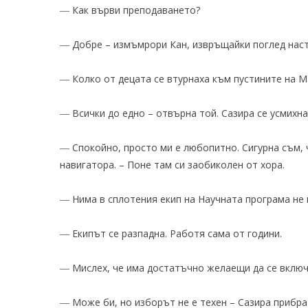
― Как върви преподаването?
― Добре – измъмрори Кан, извръщайки поглед наст
― Колко от децата се втурнаха към пустините на М
― Всички до едно – отвърна той. Сазира се усмихн
― Спокойно, просто ми е любопитно. Сигурна съм, ч
навигатора. – Поне там си заобиколен от хора.
― Нима в сплотения екип на Научната програма не 
― Екипът се разпадна. Работя сама от години.
― Мислех, че има достатъчно желаещи да се включ
― Може би, но изборът не е техен – Сазира прибра