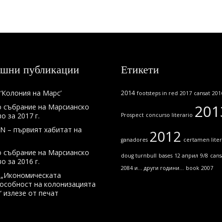
шни публикации
Етикети
‘Колония на Марс’
2014
footsteps in red
2017
cansat
201
201
 събрание на Марсианско
 за 2017 г.
Prospect
concurso literario
N – първият хабитат на
2012
ganadores
certamen liter
 събрание на Марсианско
doug turnbull
bases
12 април
9/8
cans
 за 2016 г.
2084 и... други години...
book
2007
 „Икономическата
особност на колонизацията
“ излезе от печат