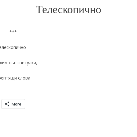
Телескопично
***
елескопично –
лим със светулки,
рептящи слова
More