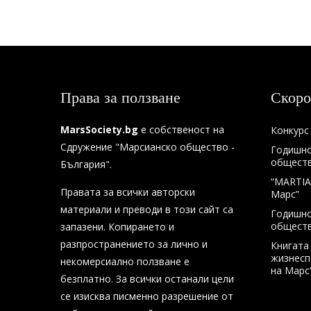
Права за ползване
Скоро
MarsSociety.bg
е собственост на
Конкурс 
Сдружение "Марсианско общество -
Годишно
общество
България".
“MARTIA
Правата за всички авторски
Марс”
материали и преводи в този сайт са
Годишно
общество
запазени. Копирането и
разпространението за лично и
Книгата
жизнесп
некомерсиално ползване е
на Марс
безплатно. За всички останали цели
се изисква писменно разрешение от