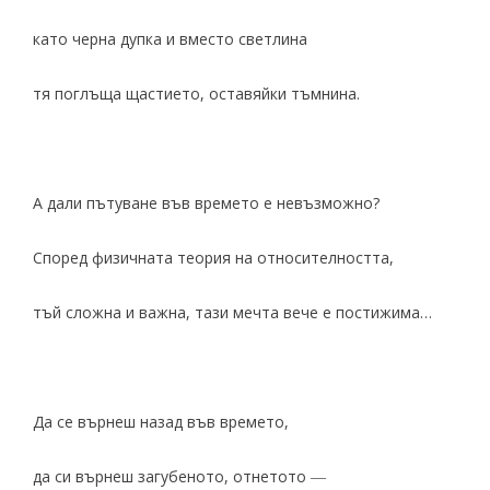
като черна дупка и вместо светлина
тя поглъща щастието, оставяйки тъмнина.
А дали пътуване във времето е невъзможно?
Според физичната теория на относителността,
тъй сложна и важна, тази мечта вече е постижима…
Да се върнеш назад във времето,
да си върнеш загубеното, отнетото ―