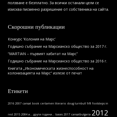
ползване е безплатно. За всички останали цели се
изисква писменно разрешение от собственика на сайта.
Скорошни публикации
Конкурс ‘Колония на Марс’
Годишно събрание на Марсианско общество за 2017 г.
“MARTIAN – първият хабитат на Марс”
Годишно събрание на Марсианско общество за 2016 г.
Книгата „Икономическата жизнеспособност на
колонизацията на Марс“ излезе от печат
Етикети
2016
2007
cansat
book
certamen literario
doug turnbull
9/8
footsteps in
2012
red
2015
2084 и... други години...
bases
2017
cansatbulgaria