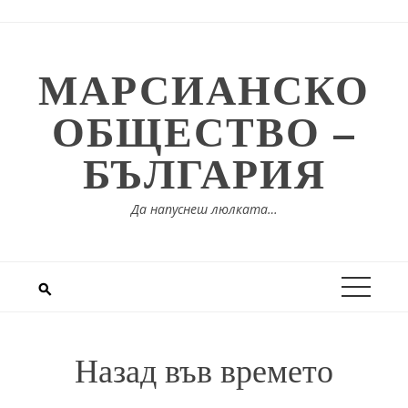
Skip
to
content
МАРСИАНСКО
ОБЩЕСТВО –
БЪЛГАРИЯ
Да напуснеш люлката…
Назад във времето