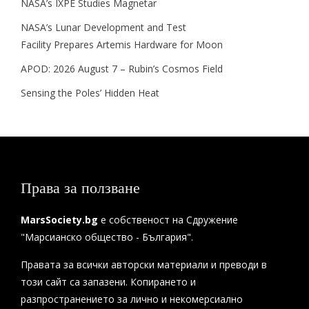
NASA’s IXPE Studies Magnetar
NASA’s Lunar Development and Test
Facility Prepares Artemis Hardware for Moon
APOD: 2026 August 7 – Rubin’s Cosmos Field
Sensing the Poles’ Hidden Heat
Права за ползване
MarsSociety.bg
е собственост на Сдружение
"Марсианско общество - България".
Правата за всички авторски материали и преводи в
този сайт са запазени. Копирането и
разпространението за лично и некомерсиално