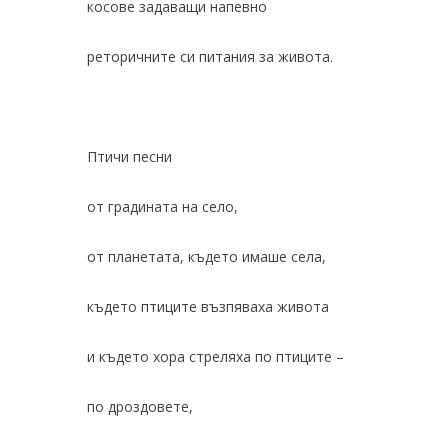
косове задаващи напевно
реторичните си питания за живота.
Птичи песни
от градината на село,
от планетата, където имаше села,
където птиците възпяваха живота
и където хора стреляха по птиците –
по дроздовете,