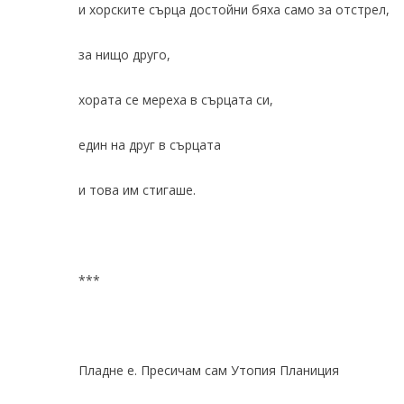
и хорските сърца достойни бяха само за отстрел,
за нищо друго,
хората се мереха в сърцата си,
един на друг в сърцата
и това им стигаше.
***
Пладне е. Пресичам сам Утопия Планиция