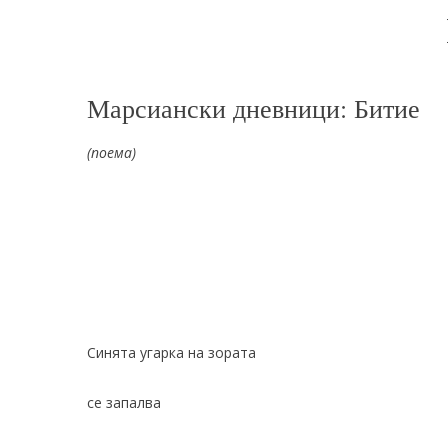
Марсиански дневници: Битие
(поема)
Синята угарка на зората
се запалва