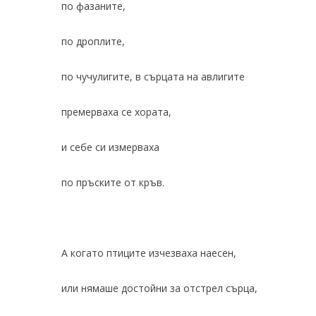
по фазаните,
по дроплите,
по чучулигите, в сърцата на авлигите
премерваха се хората,
и себе си измерваха
по пръските от кръв.
А когато птиците изчезваха наесен,
или нямаше достойни за отстрел сърца,