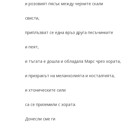
и розовият пясък между черните скали
свисти,
приплъзват се една връз друга песъчинките
и пеят,
и тъгата е дошла и обладала Марс чрез хората,
и призракът на меланхолията и носталгията,
и хтоническите сили
са се приземили с хората.
Донесли сме ги