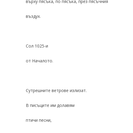
върху пясъка, по пясъка, през пясъчния
въздух.
Сол 1025-и
от Началото.
Сутрешните ветрове излизат.
В писъците им долавям
птичи песни,