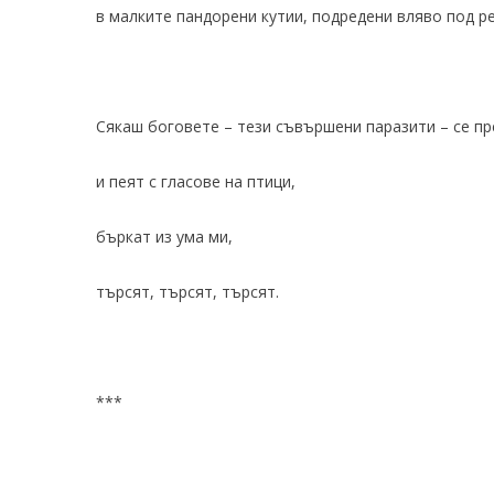
в малките пандорени кутии, подредени вляво под р
Сякаш боговете – тези съвършени паразити – се пре
и пеят с гласове на птици,
бъркат из ума ми,
търсят, търсят, търсят.
***