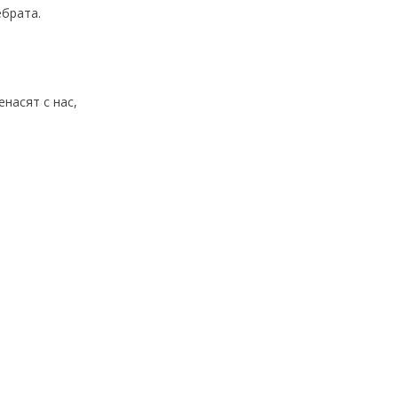
ебрата.
насят с нас,