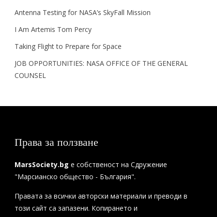
Antenna Testing for NASA’s SkyFall Mission
I Am Artemis Tom Percy
Taking Flight to Prepare for Space
JOB OPPORTUNITIES: NASA OFFICE OF THE GENERAL
COUNSEL
Права за ползване
MarsSociety.bg
е собственост на Сдружение
"Марсианско общество - България".
Правата за всички авторски материали и преводи в
този сайт са запазени. Копирането и