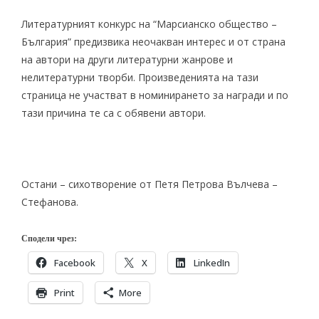
Литературният конкурс
на “Марсианско общество –
България” предизвика неочакван интерес и от страна
на автори на други литературни жанрове и
нелитературни творби. Произведенията на тази
страница не участват в номинирането за награди и по
тази причина те са с обявени автори.
Остани
– сихотворение от Петя Петрова Вълчева –
Стефанова.
Сподели чрез:
Facebook
X
LinkedIn
Print
More