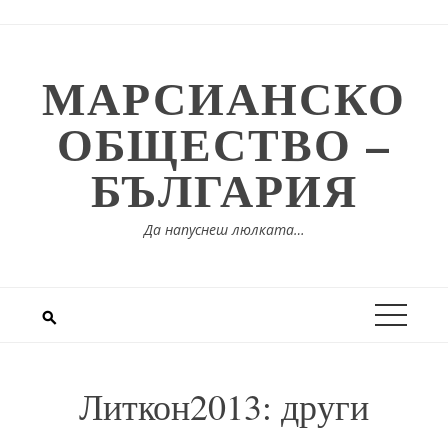
Skip
to
content
МАРСИАНСКО
ОБЩЕСТВО –
БЪЛГАРИЯ
Да напуснеш люлката…
Литкон2013: други