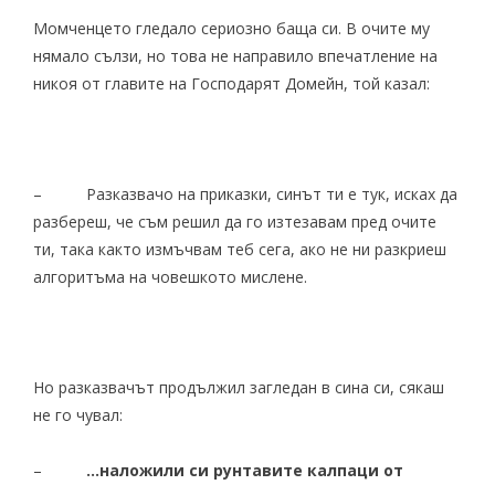
Момченцето гледало сериозно баща си. В очите му
нямало сълзи, но това не направило впечатление на
никоя от главите на Господарят Домейн, той казал:
– Разказвачо на приказки, синът ти е тук, исках да
разбереш, че съм решил да го изтезавам пред очите
ти, така както измъчвам теб сега, ако не ни разкриеш
алгоритъма на човешкото мислене.
Но разказвачът продължил загледан в сина си, сякаш
не го чувал:
–
…наложили си рунтавите калпаци от