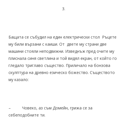
3.
Бащата се събудил на един електрически стол Ръцете
му били вързани с каиши. От двете му страни две
машини стояли неподвижни. Изведнъж пред очите му
плиснала синя светлина и той видял екран, от който го
гледало триглаво същество. Приличало на бонзова
скулптура на древно езическо божество. Съществото
му казало:
– Човеко, аз съм Домейн, грижа се за
себеподобните ти.