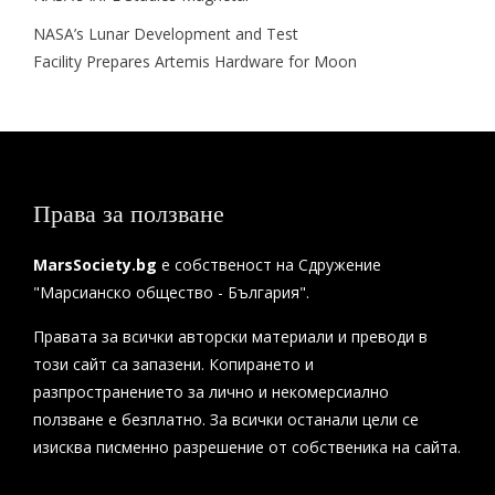
NASA’s Lunar Development and Test
Facility Prepares Artemis Hardware for Moon
Права за ползване
MarsSociety.bg
е собственост на Сдружение
"Марсианско общество - България".
Правата за всички авторски материали и преводи в
този сайт са запазени. Копирането и
разпространението за лично и некомерсиално
ползване е безплатно. За всички останали цели се
изисква писменно разрешение от собственика на сайта.