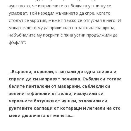
чувството, че изкривените от болката устни му се
усмихват. Той наредил мъчението да спре. Когато
столът се укротил, мъжът тежко се отпуснал в него. И
макар тялото му да приличало на захвърлена дрипа,
набъбналите му покрити с пяна устни продължили да
фъфлят:
…
Вървели, вървели, стигнали до една сливка и
спрели да си направят почивка. Събули си тогава
белите панталони от макарони, съблекли си
зелените фанелки от зелки, изхлузили си
червените ботушки от чушки, отложили си
рунтавите калпаци от котараци и легнали на сто
меки дюшечета от мечета…