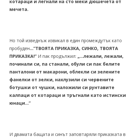
котараци и легнали на сто меки дюшечета от
мечета.
Но той изведнъж извикал в един промеждутък като
пробуден
…”ТВОЯТА ПРИКАЗКА, СИНКО, ТВОЯТА
ПРИКАЗКА!”
И пак продължил:
„…лежали, лежали,
починали си, па станали, обули си пак белите
панталони от макарони, облекли си зелените
фанелки от зелки, нахлузили си червените
ботушки от чушки, наложили си рунтавите
калпаци от котараци и тръгнали като истински
юнаци…”
И двамата бащата и синът заповтаряли приказката в