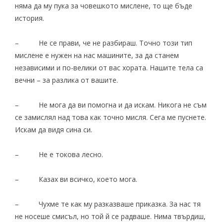
няма да му пука за човешкото мислене, то ще бъде
история.
– Не се прави, че не разбираш. Точно този тип
мислене е нужен на нас машините, за да станем
независими и по-велики от вас хората. Нашите тела са
вечни – за разлика от вашите.
– Не мога да ви помогна и да искам. Никога не съм
се замислял над това как точно мисля. Сега ме пуснете.
Искам да видя сина си.
– Не е токова лесно.
– Казах ви всичко, което мога.
– Чухме те как му разказваше приказка. За нас тя
не носеше смисъл, но той й се радваше. Нима твърдиш,