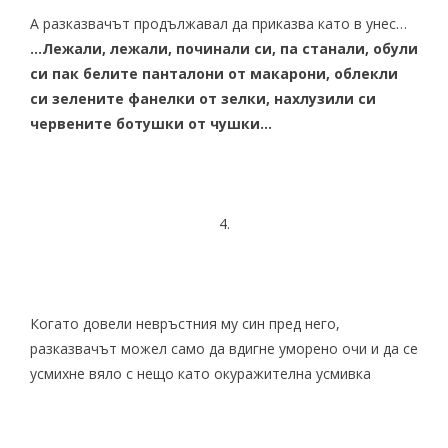
А разказвачът продължавал да приказва като в унес…
…Лежали, лежали, починали си, па станали, обули
си пак белите панталони от макарони, облекли
си зелените фанелки от зелки, нахлузили си
червените ботушки от чушки…
4.
Когато довели невръстния му син пред него,
разказвачът можел само да вдигне уморено очи и да се
усмихне вяло с нещо като окуражителна усмивка