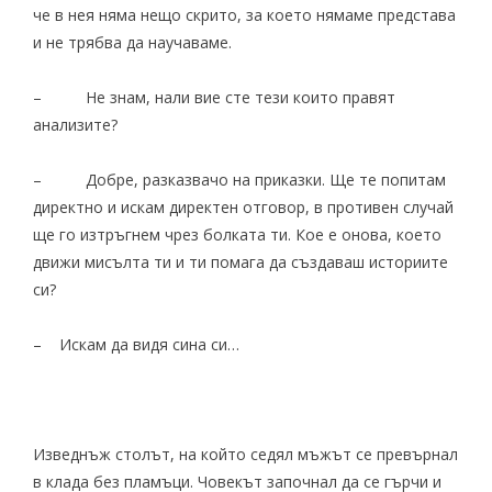
че в нея няма нещо скрито, за което нямаме представа
и не трябва да научаваме.
– Не знам, нали вие сте тези които правят
анализите?
– Добре, разказвачо на приказки. Ще те попитам
директно и искам директен отговор, в противен случай
ще го изтръгнем чрез болката ти. Кое е онова, което
движи мисълта ти и ти помага да създаваш историите
си?
– Искам да видя сина си…
Изведнъж столът, на който седял мъжът се превърнал
в клада без пламъци. Човекът започнал да се гърчи и