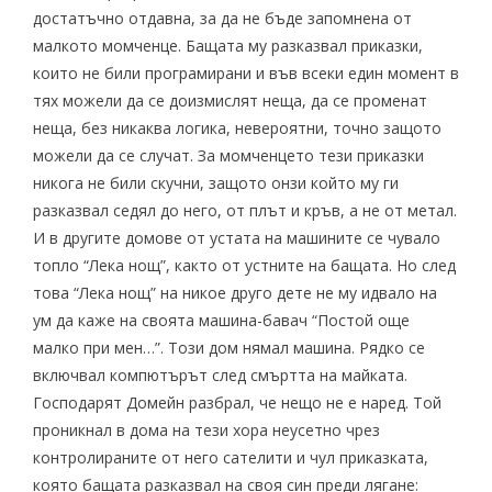
достатъчно отдавна, за да не бъде запомнена от
малкото момченце. Бащата му разказвал приказки,
които не били програмирани и във всеки един момент в
тях можели да се доизмислят неща, да се променат
неща, без никаква логика, невероятни, точно защото
можели да се случат. За момченцето тези приказки
никога не били скучни, защото онзи който му ги
разказвал седял до него, от плът и кръв, а не от метал.
И в другите домове от устата на машините се чувало
топло “Лека нощ”, както от устните на бащата. Но след
това “Лека нощ” на никое друго дете не му идвало на
ум да каже на своята машина-бавач “Постой още
малко при мен…”. Този дом нямал машина. Рядко се
включвал компютърът след смъртта на майката.
Господарят Домейн разбрал, че нещо не е наред. Той
проникнал в дома на тези хора неусетно чрез
контролираните от него сателити и чул приказката,
която бащата разказвал на своя син преди лягане: