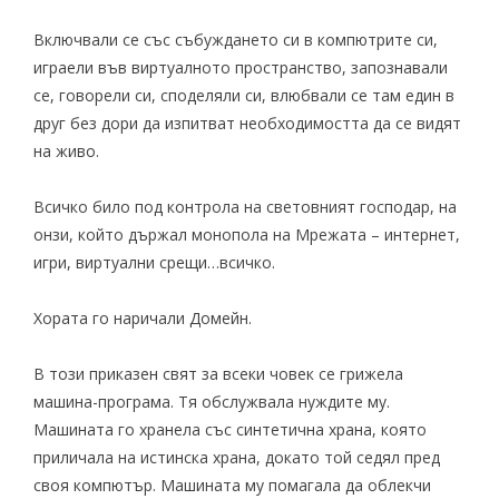
Включвали се със събуждането си в компютрите си,
играели във виртуалното пространство, запознавали
се, говорели си, споделяли си, влюбвали се там един в
друг без дори да изпитват необходимостта да се видят
на живо.
Всичко било под контрола на световният господар, на
онзи, който държал монопола на Мрежата – интернет,
игри, виртуални срещи…всичко.
Хората го наричали Домейн.
В този приказен свят за всеки човек се грижела
машина-програма. Тя обслужвала нуждите му.
Машината го хранела със синтетична храна, която
приличала на истинска храна, докато той седял пред
своя компютър. Машината му помагала да облекчи