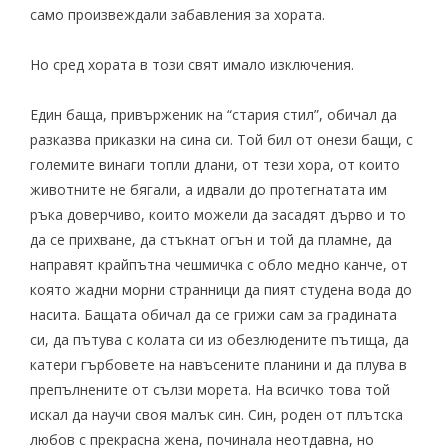
само произвеждали забавления за хората.
Но сред хората в този свят имало изключения.
Един баща, привърженик на “стария стил”, обичал да
разказва приказки на сина си. Той бил от онези бащи, с
големите винаги топли длани, от тези хора, от които
животните не бягали, а идвали до протегнатата им
ръка доверчиво, които можели да засадят дърво и то
да се прихване, да стъкнат огън и той да пламне, да
направят крайпътна чешмичка с обло медно канче, от
която жадни морни странници да пият студена вода до
насита. Бащата обичал да се грижи сам за градината
си, да пътува с колата си из обезлюдените пътища, да
катери гърбовете на навъсените планини и да плува в
препълнените от сълзи морета. На всичко това той
искал да научи своя малък син. Син, роден от плътска
любов с прекрасна жена, починала неотдавна, но