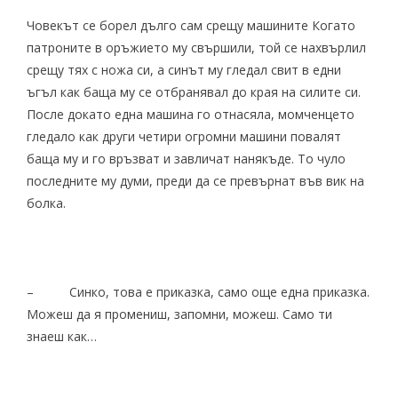
Човекът се борел дълго сам срещу машините Когато
патроните в оръжието му свършили, той се нахвърлил
срещу тях с ножа си, а синът му гледал свит в едни
ъгъл как баща му се отбранявал до края на силите си.
После докато една машина го отнасяла, момченцето
гледало как други четири огромни машини повалят
баща му и го връзват и завличат нанякъде. То чуло
последните му думи, преди да се превърнат във вик на
болка.
– Синко, това е приказка, само още една приказка.
Можеш да я промениш, запомни, можеш. Само ти
знаеш как…