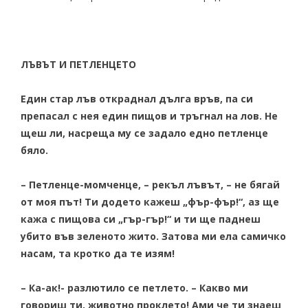
ЛЪВЪТ И ПЕТЛЕНЦЕТО
Един стар лъв откраднал дълга връв, па си
препасал с нея един пищов и тръгнал на лов. Не
щеш ли, насреща му се задало едно петленце
бяло.
– Петленце-момченце
, – рекъл лъвът, – не бягай
от моя път! Ти додето кажеш „фър-фър!“, аз ще
кажа с пищова си „гър-гър!“ и ти ще паднеш
убито във зеленото жито. Затова ми ела самичко
насам, та кротко да те изям!
– Ка-ак!- разлютило се петлето. – Какво ми
говориш ти, животно проклето! Ами че ти знаеш