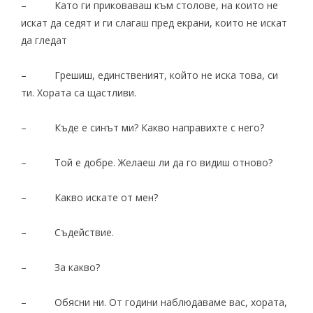
– Като ги приковаваш към столове, на които не
искат да седят и ги слагаш пред екрани, които не искат
да гледат
– Грешиш, единственият, който не иска това, си
ти. Хората са щастливи.
– Къде е синът ми? Какво направихте с него?
– Той е добре. Желаеш ли да го видиш отново?
– Какво искате от мен?
– Съдействие.
– За какво?
– Обясни ни. От години наблюдаваме вас, хората,