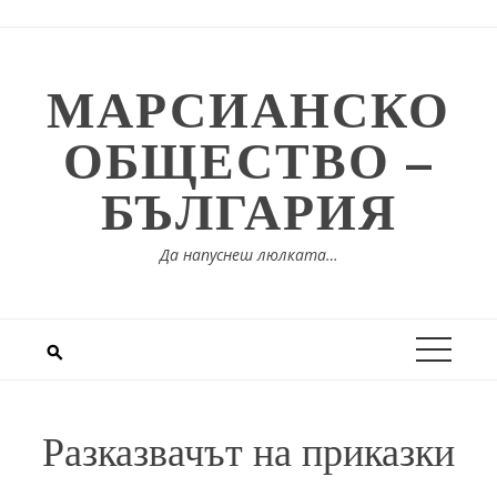
Skip
to
content
МАРСИАНСКО
ОБЩЕСТВО –
БЪЛГАРИЯ
Да напуснеш люлката…
Разказвачът на приказки