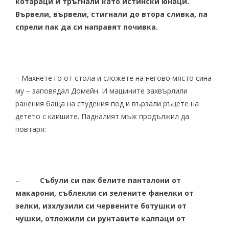
котараци и тръгнали като истински юнаци.
Вървели, вървели, стигнали до втора сливка, па
спрели пак да си направят почивка.
– Махнете го от стола и сложете на негово място сина
му – заповядал Домейн. И машините захвърлили
ранения баща на студения под и вързали ръцете на
детето с каишите. Падналият мъж продължил да
повтаря:
–
Събули си пак белите панталони от
макарони, съблекли си зелените фанелки от
зелки, изхлузили си червените ботушки от
чушки, отложили си рунтавите калпаци от