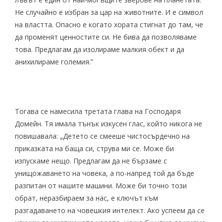
Не случайно е избран за цар на животните. И е символ
на властта. Опасно е когато хората стигнат до там, че
да променят ценностите си. Не бива да позволяваме
това. Предлагам да изолираме малкия обект и да
анихилираме големия.”
Тогава се намесила третата глава на Господаря
Домейн. Тя имала тънък изкусен глас, който никога не
повишавала: „Детето се смееше чистосърдечно на
приказката на баща си, струва ми се. Може би
изпускаме нещо. Предлагам да не бързаме с
унищожаването на човека, а по-напред той да бъде
разпитан от нашите машини. Може би точно този
обрат, неразбираем за нас, е ключът към
разгадаването на човешкия интелект. Ако успеем да се