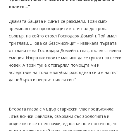
полето…”
Двамата бащата и синът се разсмели. Този смях
преминал през проводниците и стигнал до трона-
сървър, на който стоял Господаря Домейн. Той имал
три глави. „Това са безсмислици” – извикала първата
от главите на Господаря Домейн с глас, пълен с гневна
емоция. Изпратих своите машини да се грижат за всеки
човек. А този тук е отхвърлил помощта ми и
вследствие на това е загубил разсъдъка си и е на път
да побърка и невръстния си син.”
Втората глава с мъдър старчески глас продължила:
„Във всички файлове, свързани със зоологията и
родеещите се с нея науки, еднозначно е посочено, че
лъвът е един от най-могъщите зверове на планетата.