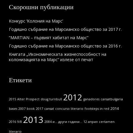
Скорошни публикации
Конкурс ‘Колония на Марс’
Годишно събрание на Марсианско общество за 2017 г.
“MARTIAN – първият хабитат на Марс”
Годишно събрание на Марсианско общество за 2016 г.
Книгата „Икономическата жизнеспособност на
колонизацията на Марс“ излезе от печат
Етикети
2012
2015
Alter Prospect
doug turnbull
ganadores
cansatbulgaria
2014
bases
2007
book
2017
cansat
concurso literario
footsteps in red
2013
2016
9/8
2084 и... други години...
12 април
certamen
literario