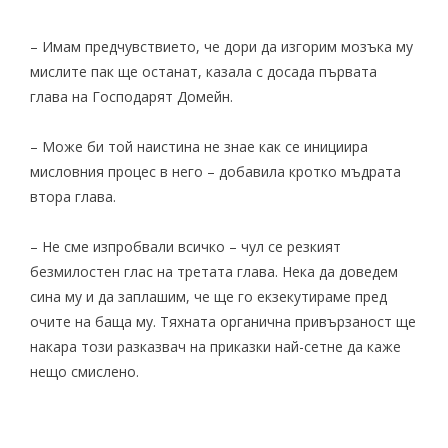
– Имам предчувствието, че дори да изгорим мозъка му
мислите пак ще останат, казала с досада първата
глава на Господарят Домейн.
– Може би той наистина не знае как се инициира
мисловния процес в него – добавила кротко мъдрата
втора глава.
– Не сме изпробвали всичко – чул се резкият
безмилостен глас на третата глава. Нека да доведем
сина му и да заплашим, че ще го екзекутираме пред
очите на баща му. Тяхната органична привързаност ще
накара този разказвач на приказки най-сетне да каже
нещо смислено.