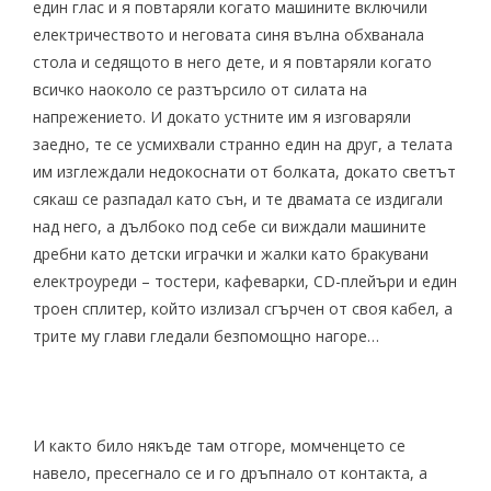
един глас и я повтаряли когато машините включили
електричеството и неговата синя вълна обхванала
стола и седящото в него дете, и я повтаряли когато
всичко наоколо се разтърсило от силата на
напрежението. И докато устните им я изговаряли
заедно, те се усмихвали странно един на друг, а телата
им изглеждали недокоснати от болката, докато светът
сякаш се разпадал като сън, и те двамата се издигали
над него, а дълбоко под себе си виждали машините
дребни като детски играчки и жалки като бракувани
електроуреди – тостери, кафеварки, CD-плейъри и един
троен сплитер, който излизал сгърчен от своя кабел, а
трите му глави гледали безпомощно нагоре…
И както било някъде там отгоре, момченцето се
навело, пресегнало се и го дръпнало от контакта, а