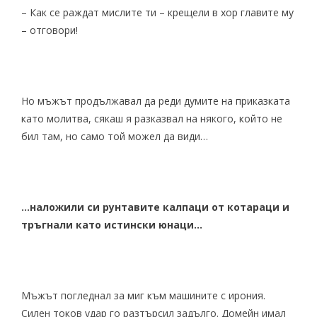
– Как се раждат мислите ти – крещели в хор главите му
– отговори!
Но мъжът продължавал да реди думите на приказката
като молитва, сякаш я разказвал на някого, който не
бил там, но само той можел да види…
…наложили си рунтавите калпаци от котараци и
тръгнали като истински юнаци…
Мъжът погледнал за миг към машините с ирония.
Силен токов удар го разтърсил задълго. Домейн имал