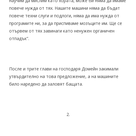
научим да мислим като хората, може би няма да имаме
повече нужда от тях. Нашите машини няма да бъдат
повече техни слуги и подлоги, няма да има нужда от
програмите ни, за да приспиваме мозъците им. Ще се
отървем от тях завинаги като ненужен органичен
отпадък”.
После и трите глави на господаря Домейн закимали
утвърдително на това предложение, а на машините
било наредено да заловят бащата.
2.