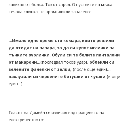
завикал от болка. Токът спрял. От устните на мъжа
течала слюнка, те промълвили завалено:
…Имало едно време сто комара, които решили
да отидат на пазара, за да си купят иглички за
тънките зурлички. Обули си те белите панталони
от макарони…(
последвал токов удар
), облекли си
зелените фанелки от зелки, (
после още един
)…
нахлузили си червените ботушки от чушки (
и още
един…)
Гласът на Домейн се извисил над пращенето на
електричеството: