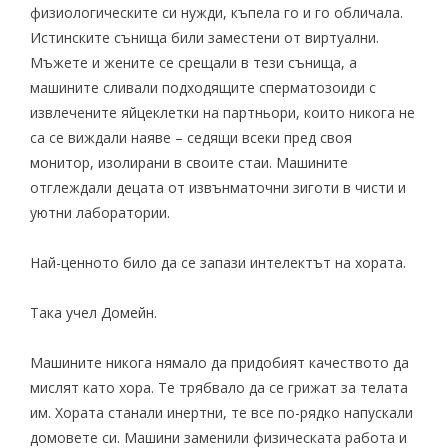
физиологическите си нужди, къпела го и го обличала.
Истинските сънища били заместени от виртуални.
Mъжете и жените се срещали в тези сънища, а
машините сливали подходящите сперматозоиди с
извлечените яйцеклетки на партньори, които никога не
са се виждали наяве – седящи всеки пред своя
монитор, изолирани в своите стаи. Машините
отглеждали децата от извънматочни зиготи в чисти и
уютни лаборатории.
Най-ценното било да се запази интелектът на хората.
Така учел Домейн.
Машините никога нямало да придобият качеството да
мислят като хора. Те трябвало да се грижат за телата
им. Хората станали инертни, те все по-рядко напускали
домовете си. Машини заменили физическата работа и