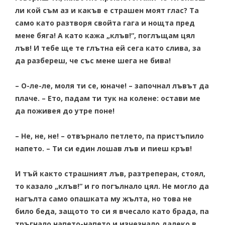
ли кой съм аз и какъв е страшен моят глас? Та
само като разтворя свойта гага и нощта пред
мене бяга! А като кажа „клъв!“, поглъщам цял
лъв! И тебе ще те глътна ей сега като слива, за
да разбереш, че със мене шега не бива!
– О-ле-ле, моля ти се, юначе! – започнал лъвът да
плаче. – Ето, падам ти тук на колене: остави ме
да поживея до утре поне!
– Не, не, не! – отвърнало петлето, па пристъпило
напето. – Ти си един лошав лъв и пиеш кръв!
И тъй както страшният лъв, разтреперан, стоял,
то казало „клъв!“ и го погълнало цял. Не могло да
нагълта само опашката му жълта, но това не
било беда, защото то си я вчесало като брада, па
тръгнало напето-напето и изчезнало далеко в