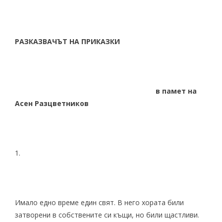
РАЗКАЗВАЧЪТ НА ПРИКАЗКИ
в памет на
Асен Разцветников
1.
Имало едно време един свят. В него хората били
затворени в собствените си къщи, но били щастливи.