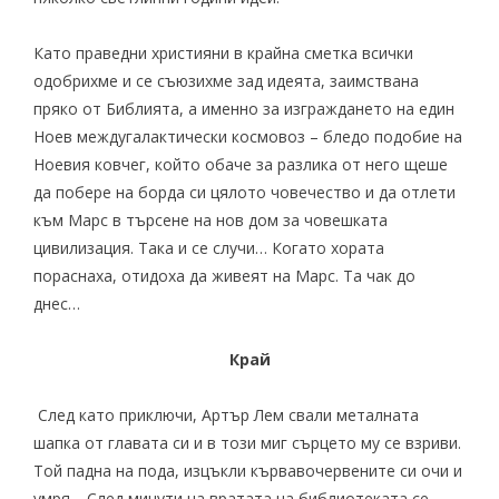
Като праведни християни в крайна сметка всички
одобрихме и се съюзихме зад идеята, заимствана
пряко от Библията, а именно за изграждането на един
Ноев междугалактически космовоз – бледо подобие на
Ноевия ковчег, който обаче за разлика от него щеше
да побере на борда си цялото човечество и да отлети
към Марс в търсене на нов дом за човешката
цивилизация. Така и се случи… Когато хората
пораснаха, отидоха да живеят на Марс. Та чак до
днес…
Край
След като приключи, Артър Лем свали металната
шапка от главата си и в този миг сърцето му се взриви.
Той падна на пода, изцъкли кървавочервените си очи и
умря… След минути на вратата на библиотеката се