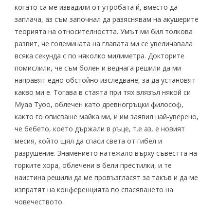
когато са ме извадили от утробата й, вместо да
заплача, аз съм започнал да разяснявам на акушерите
теорията на относителността. Умът ми бил толкова
развит, че големината на главата ми се увеличавала
всяка секунда с по няколко милиметра. Докторите
помислили, че съм болен и веднага решили да ми
направят едно обстойно изследване, за да установят
какво ми е. Тогава в стаята при тях влязъл някой си
Муаа Туоо, облечен като древногръцки философ,
както го описваше майка ми, и им заявил най-уверено,
че бебето, което държали в ръце, т.е аз, е новият
месия, който щял да спаси света от гибел и
разрушение. Знамението натежало върху съвестта на
горките хора, облечени в бели престилки, и те
наистина решили да ме провъзгласят за такъв и да ме
изпратят на конференцията по спасяването на
човечеството.