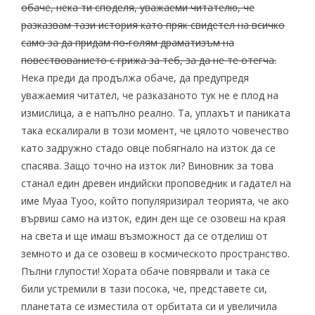
обаче, нека ти споделя, уважаеми читателю, че
разказвам тази история като пряк свидетел на всичко
само за да придам по-голям драматизъм на
повествованието с грижа за теб, за да не те отегча.
Нека преди да продължа обаче, да предупредя
уважаемия читател, че разказаното тук не е плод на
измислица, а е напълно реално. Та, уплахът и паниката
така ескалирали в този момент, че цялото човечество
като задружно стадо овце побягнало на изток да се
спасява. Защо точно на изток ли? Виновник за това
станал един древен индийски проповедник и гадател на
име Муаа Туоо, който популяризирал теорията, че ако
вървиш само на изток, един ден ще се озовеш на края
на света и ще имаш възможност да се отделиш от
земното и да се озовеш в космическото пространство.
Пълни глупости! Хората обаче повярвали и така се
били устремили в тази посока, че, представете си,
планетата се изместила от орбитата си и увеличила