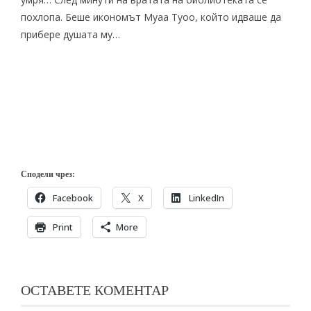
похлопа. Беше икономът Муаа Туоо, който идваше да
прибере душата му…
Сподели чрез:
Facebook
X
LinkedIn
Print
More
ОСТАВЕТЕ КОМЕНТАР