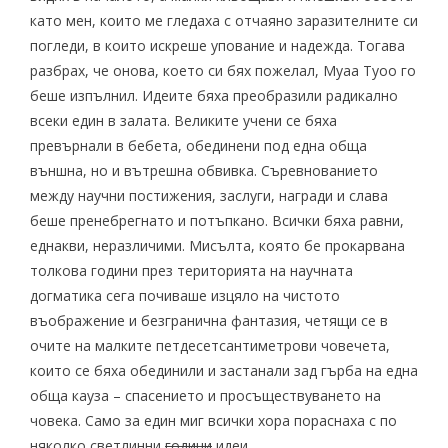
като мен, които ме гледаха с отчаяно заразителните си
погледи, в които искреше упование и надежда. Тогава
разбрах, че онова, което си бях пожелал, Муаа Туоо го
беше изпълнил. Идеите бяха преобразили радикално
всеки един в залата. Великите учени се бяха
превърнали в бебета, обединени под една обща
външна, но и вътрешна обвивка. Съревнованието
между научни постижения, заслуги, награди и слава
беше пренебрегнато и потъпкано. Всички бяха равни,
еднакви, неразличими. Мисълта, която бе прокарвана
толкова години през територията на научната
догматика сега почиваше изцяло на чистото
въображение и безгранична фантазия, четящи се в
очите на малките петдесетсантиметрови човечета,
които се бяха обединили и застанали зад гърба на една
обща кауза – спасението и просъществуването на
човека. Само за един миг всички хора пораснаха с по
няколко светлинни
години
идеи.