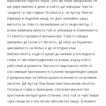
марсиански гадател Муаа Туоо му беше предсказал, че
ще умре именно в деня, в който ще навърши триста
тридесет и три години. Истината е, че Артър Лем не
вярваше в подобни неща, но днес незнайно защо
мисълта за това го пронизваше като леден вятър. С
всяка изминала минута той се улисваше в опиянението
от своята горчивата меланхолия. Това го накара
припряно да скочи от леглото, да обуе на бързичко
цикламеното си бельо и да се втурне към
библиотеката, където щеше да напише и последната
глава от автобиографичния си роман, върху който
работеше в момента. Високото марсианско небе се
спотаяваше притихнало в сълзлив предиобеден сумрак
и допринасяше за неблагоразположението на великия
писател. Да! Артър Лем беше наистина велик писател.
Окъпан в слава и признание, спечелил множество
престижни литературни отличия, сега той се чувстваше
така сякаш не е постигнал абсолютно нищо. В момент