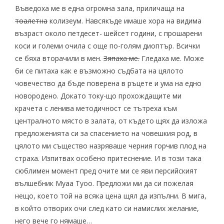
Въведоха ме в една огромна зала, приличаща на
тоалетна
колизеум. Навсякъде имаше хора на видима
възраст около петдесет- шейсет години, с прошарени
коси и големи очила с още по-голям диоптър. Всички
се бяха вторачили в мен.
Зяпаха ме.
Гледаха ме. Може
би се питаха как е възможно съдбата на цялото
човечество да бъде поверена в ръцете и ума на едно
новородено. Докато току-що прохождащите ми
крачета с ленива методичност се тътреха към
централното място в залата, от където щях да изложа
предложенията си за спасението на човешкия род, в
цялото ми същество назряваше черния горчив плод на
страха. Изпитвах особено притеснение. И в този така
сюблимен момент пред очите ми се яви персийският
вълшебник Муаа Туоо. Предложи ми да си пожелая
нещо, което той на всяка цена щял да изпълни. В мига,
в който отворих очи след като си намислих желание,
него вече го нямаше…