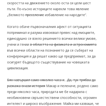
скоростта на движението около оста си цели шест
пъти. По-късно историците нарекли това явление
„Великото
преселение
избавление на народите”.
Когато обаче първоначалния афект от ситуацията
попреминал и разума извоювал превес над емоциите,
единодушно се взело решението всички велики умове,
учени и гении
в областта на физиката и астрономията
във всички области на познанието да се съберат на
конференция и да решат какво ще предприемат, за да
осигурят бъдещото съществувание на човешката
цивилизация.
Бях навършил само няколко часа и
…
Да, тук трябва да
разкажа онази история
Макар и пеленаче, родено само
преди няколко часа, природата ме бе надарила с
необикновени свръхестествени способности, огромен
интелект и широко въображение. Майка ми казваше, че