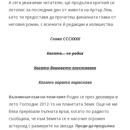
А сега уважаеми читателю, ще продължа краткия си
летопис за последния ден от живота на Артър Лем,
като ти предоставя да прочетеш финалната глава от
неговия роман, с всичките й редакции и излишества.
Глава CCCXXXII
Когато… се родих
Когато домовете опустяваха
Когато хората пораснаха
Възникнал съм на този свят
Родих се през декември в
лето Господне 2012-то на планетата Земя. Още не ми
бяха прерязали пъпната връв, когато по радиото
съобщиха, че към Земята се е насочил огромен
астероид с размерите на звезда.
Преди да продължа