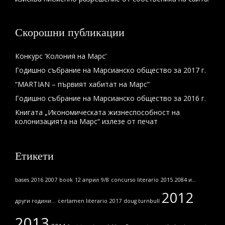
Скорошни публикации
Конкурс ‘Колония на Марс’
Годишно събрание на Марсианско общество за 2017 г.
“MARTIAN – първият хабитат на Марс”
Годишно събрание на Марсианско общество за 2016 г.
Книгата „Икономическата жизнеспособност на
колонизацията на Марс“ излезе от печат
Етикети
bases
2016
2007
book
12 април
9/8
concurso literario
2015
2084 и...
2012
други години...
certamen literario
2017
doug turnbull
2013