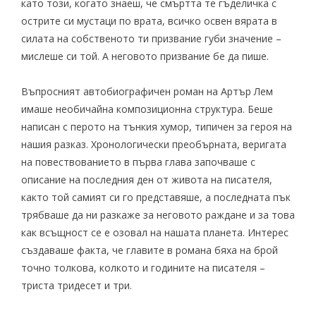
като този, когато знаеш, че смъртта те гъделичка с
острите си мустаци по врата, всичко освен вярата в
силата на собственото ти призвание губи значение –
мислеше си той. А неговото призвание бе да пише.
Въпросният автобиографичен роман на Артър Лем
имаше необичайна композиционна структура. Беше
написан с перото на тънкия хумор, типичен за героя на
нашия разказ. Хронологически преобърната, веригата
на повествованието в първа глава започваше с
описание на последния ден от живота на писателя,
както той самият си го представяше, а последната пък
трябваше да ни разкаже за неговото раждане и за това
как всъщност се е озовал на нашата планета. Интерес
създаваше факта, че главите в романа бяха на брой
точно толкова, колкото и годините на писателя –
триста тридесет и три.