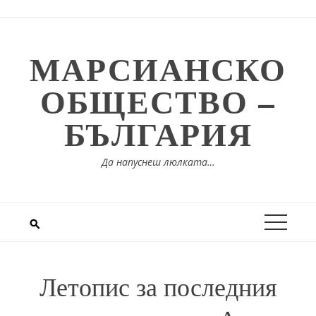
Skip
to
content
МАРСИАНСКО
ОБЩЕСТВО –
БЪЛГАРИЯ
Да напуснеш люлката…
Летопис за последния