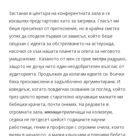
Застанах в центъра на конферентната зала и се
изкашлях предстартово като за загрявка. Гласът ми
беше пресипнал от притеснение, но в крайна сметка
успях да споделя първия си замисъл, който беше
свързан с идеята за обстрелването на астероида,
насочил се към нашата планета и опита за неговото
унищожение . Казаното от мен се прие
екстра
радушно,
защото не дочух нито един неодобрителен възглас от
аудиторията. Продължих да излагам идеите си. Всички
бяха преосмислени и задълбочено аргументирани. И
изведнъж, когато повдигнах скования си поглед, който
през цялото време старателно изучаваше малките ми
бебешки крачета, почти онемях. На редовете в
огромната зала,
мязаща
приличаща на колизеум,
седяха не петдесет-шейсет годишните научни
работници, гении и професори с огромни очила, които
видях в началото, а малки кльощави и плешиви бебета