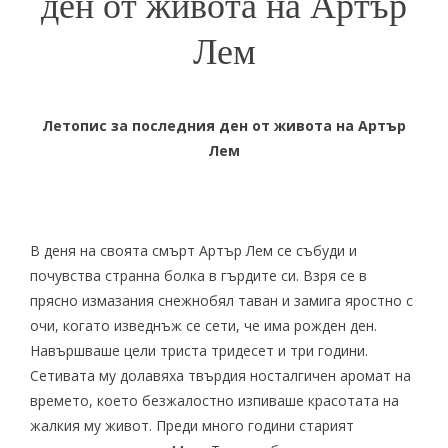
ден от живота на Артър
Лем
Летопис за последния ден от живота на Артър
Лем
В деня на своята смърт Артър Лем се събуди и
почувства странна болка в гърдите си. Взря се в
прясно измазания снежнобял таван и замига яростно с
очи, когато изведнъж се сети, че има рожден ден.
Навършваше цели триста тридесет и три години.
Сетивата му долавяха твърдия носталгичен аромат на
времето, което безжалостно изпиваше красотата на
жалкия му живот. Преди много години старият