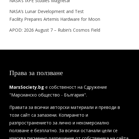
NASA’s IXPE Studies Magnetar
NASA’s Lunar Development and Test
Facility Prepares Artemis Hardware for Moon
APOD: 2026 August 7 – Rubin’s Cosmos Field
Права за ползване
MarsSociety.bg
е собственост на Сдружение
"Марсианско общество - България".
Правата за всички авторски материали и преводи в
този сайт са запазени. Копирането и
разпространението за лично и некомерсиално
ползване е безплатно. За всички останали цели се
изисква писменно разрешение от собственика на сайта.