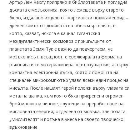
Артър Лем нахлу припряно в библиотеката и погледна
дъската с мозъкописа, която лежеше върху старото
бюро, издялано изцяло от марсиански поликаменоид –
древен камък от долината на обезсмъртените, в
която, казват, някога е кацнал гигантския
междугалактически космовоз с пришълците от
планетата Земя. Тук е важно да подчертаем, че
мозъкописът, всъщност, е еволюиралата форма на
ръкописа и се материализира не върху хартия, а върху
компактна електронна дъска, която с помощта на
специален микрокомпютър улавя всеки един процес на
мисълта. После нашият герой положи върху главата си
метална шапка, към която бяха прикрепени огромен
брой магнитни чипове, служещи за преработване на
мисловната енергия, отделена от мозъка, зае позата
„Мислителят” и потъна в унеса на своето творческо
вдъхновение.