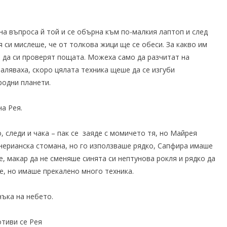
 на въпроса й той и се обърна към по-малкия лаптоп и след
си мислеше, че от толкова жици ще се обеси. За какво им
 да си проверят пощата. Можеха само да разчитат на
ляваха, скоро цялата техника щеше да се изгуби
родни планети.
на Рея.
, следи и чака – пак се заяде с момичето тя, но Майрея
енерианска стомана, но го използваше рядко, Сапфира имаше
е, макар да не сменяше синята си нептунова рокля и рядко да
е, но имаше прекалено много техника.
нъка на небето.
отиви се Рея