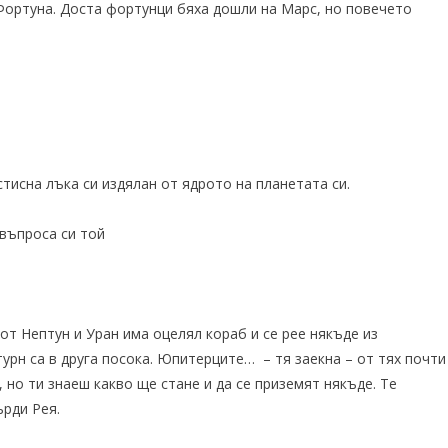
Фортуна. Доста фортунци бяха дошли на Марс, но повечето
стисна лъка си издялан от ядрото на планетата си.
 въпроса си той
от Нептун и Уран има оцелял кораб и се рее някъде из
урн са в друга посока. Юпитерците… – тя заекна – от тях почти
 но ти знаеш какво ще стане и да се приземят някъде. Те
ърди Рея.