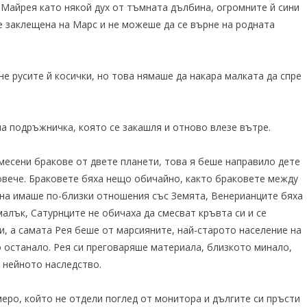
 Майрея като някой дух от тъмната дълбина, огромните й сини
е заклещена на Марс и не можеше да се върне на родната
не русите й косички, но това нямаше да накара малката да спре
на подръжничка, която се закашля и отново влезе вътре.
месени бракове от двете планети, това я беше направило дете
повече. Браковете бяха нещо обичайно, както браковете между
на имаше по-близки отношения със Земята, Венерианците бяха
лък, Сатурнците не обичаха да смесват кръвта си и се
и, а самата Рея беше от марсияните, най-старото население на
 останало. Рея си преговаряше материала, близкото минало,
 нейното наследство.
меро, който не отдели поглед от монитора и дългите си пръсти