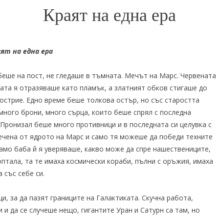
Краят на една ера
аят на една ера
беше на пост, не гледаше в тъмната. Мечът на Марс. Червената
дата я отразяваше като пламък, а златният обков стигаше до
острие. Едно време беше толкова остър, но със старостта
 много брони, много сърца, които беше спрял с последна
 Пронизал беше много противници и в последната си целувка с
ечена от ядрото на Марс и само тя можеше да победи техните
само баба й я уверяваше, какво може да спре нашествениците,
оптала, та те имаха космически кораби, пълни с оръжия, имаха
 със себе си.
, за да пазят границите на Галактиката. Скучна работа,
 и да се случеше нещо, гигантите Уран и Сатурн са там, но