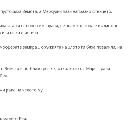
, опустошиха Земята, а Меркурий пази напразно слънцето.
иха я, а тя отново се изправя, не знам как това е възможно –
или не си е истина.
тмосферата замира… оръжията на Злото ги бяха повалили, на
т, Земята е по-близо до тях, отколкото от Марс – дали
Рея.
жи ръка на челото му.
 към него Рея.