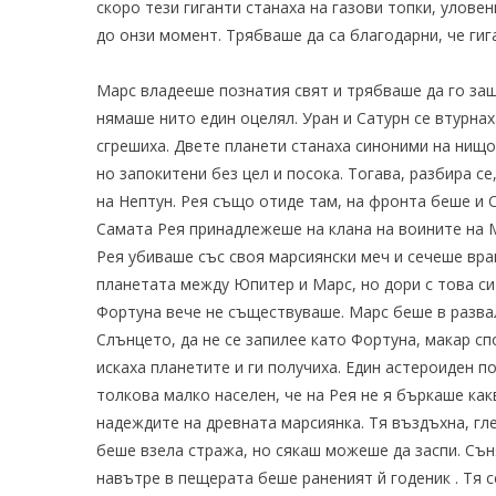
скоро тези гиганти станаха на газови топки, улове
до онзи момент. Трябваше да са благодарни, че гига
Марс владееше познатия свят и трябваше да го защ
нямаше нито един оцелял. Уран и Сатурн се втурна
сгрешиха. Двете планети станаха синоними на нищо.
но запокитени без цел и посока. Тогава, разбира се
на Нептун. Рея също отиде там, на фронта беше и 
Самата Рея принадлежеше на клана на воините на М
Рея убиваше със своя марсиянски меч и сечеше враг
планетата между Юпитер и Марс, но дори с това си
Фортуна вече не съществуваше. Марс беше в разва
Слънцето, да не се запилее като Фортуна, макар сп
искаха планетите и ги получиха. Един астероиден 
толкова малко населен, че на Рея не я бъркаше как
надеждите на древната марсиянка. Тя въздъхна, гл
беше взела стража, но сякаш можеше да заспи. Сън
навътре в пещерата беше раненият й годеник . Тя с