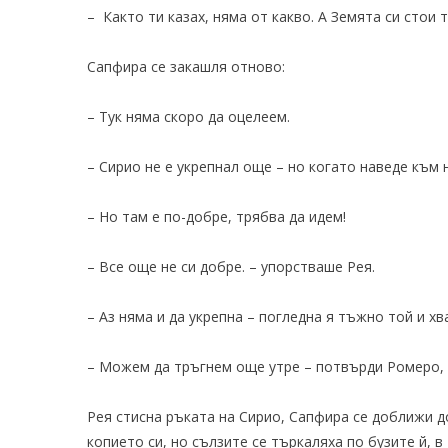
– Както ти казах, няма от какво. А Земята си стои 
Сапфира се закашля отново:
– Тук няма скоро да оцелеем.
– Сирио не е укрепнал още – но когато наведе към 
– Но там е по-добре, трябва да идем!
– Все още не си добре. – упорстваше Рея.
– Аз няма и да укрепна – погледна я тъжно той и хв
– Можем да тръгнем още утре – потвърди Ромеро, т
Рея стисна ръката на Сирио, Сапфира се доближи д
копието си, но сълзите се търкаляха по бузите й,