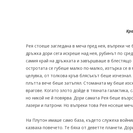
К
р
Рея стоеше загледана в меча пред нея, въпреки че 
дръжка дори сега искреше над нея, рубинът по сре
самия край на дръжката и завършваше в блестящо 
остротата се губеше малко по-малко, изтърка се в
целувка, от толкова кръв блясъкът беше изчезнал.
плътта вече беше затъпял. Стоманата му беше изс
врагове. Когато злото дойде в тяхната галактика, 
но никой не й повярва. Дори самата Рея беше възр
лазери и патрони. Но въпреки това Рея носеше меча
На Плутон имаше само база, където служеха войници
казваха повечето. Те бяха от деветте планети. Дори