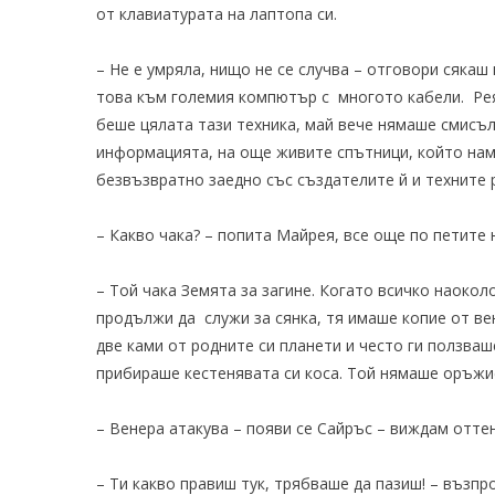
от клавиатурата на лаптопа си.
– Не е умряла, нищо не се случва – отговори сякаш
това към големия компютър с многото кабели. Рея 
беше цялата тази техника, май вече нямаше смисъл
информацията, на още живите спътници, който нама
безвъзвратно заедно със създателите й и техните 
– Какво чака? – попита Майрея, все още по петите 
– Той чака Земята за загине. Когато всичко наоколо
продължи да служи за сянка, тя имаше копие от в
две ками от родните си планети и често ги ползваш
прибираше кестенявата си коса. Той нямаше оръжи
– Венера атакува – появи се Сайръс – виждам отте
– Ти какво правиш тук, трябваше да пазиш! – възпр