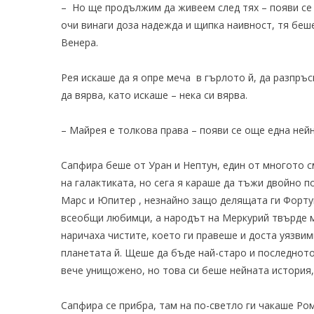
– Но ще продължим да живеем след тях – появи се
очи винаги доза надежда и щипка наивност, тя беш
Венера.
Рея искаше да я опре меча в гърлото й, да разпръс
да вярва, като искаше – нека си вярва.
– Майрея е толкова права – появи се още една ней
Сапфира беше от Уран и Нептун, един от многото с
на галактиката, но сега я караше да тъжи двойно 
Марс и Юпитер , незнайно защо делящата ги Форту
всеобщи любимци, а народът на Меркурий твърде ма
наричаха чистите, което ги правеше и доста уязвим
планетата й. Щеше да бъде най-старо и последното
вече унищожено, но това си беше нейната история,
Сапфира се прибра, там на по-светло ги чакаше Ро