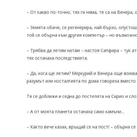
– От какво по-точно, тях ги няма, те са на Венера
– Земята обаче, се регенерира, най-бързо, опустош
той се обърна към другия компютър – но възможно 
– Трябва да летим натам – настоя Сапфира – тук а
тях останаха последствията.
– Да, кога ще летим? Меркурий и Венера още воюва
разумът или носталгията по дома говореха вместо 
Тя се доближи и седна до постелята на Сирио и сло
– А от моята планета останаха само камъни…
– Както вече казах, връщай се на пост! – обърна се