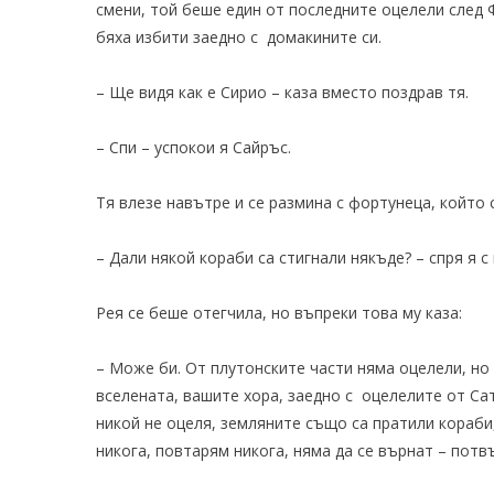
смени, той беше един от последните оцелели след 
бяха избити заедно с домакините си.
– Ще видя как е Сирио – каза вместо поздрав тя.
– Спи – успокои я Сайръс.
Тя влезе навътре и се размина с фортунеца, който 
– Дали някой кораби са стигнали някъде? – спря я с
Рея се беше отегчила, но въпреки това му каза:
– Може би. От плутонските части няма оцелели, но 
вселената, вашите хора, заедно с оцелелите от Сат
никой не оцеля, земляните също са пратили кораби,
никога, повтарям никога, няма да се върнат – потв