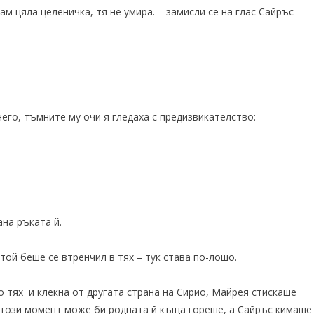
там цяла целеничка, тя не умира. – замисли се на глас Сайръс
него, тъмните му очи я гледаха с предизвикателство:
ана ръката й.
ой беше се втренчил в тях – тук става по-лошо.
о тях и клекна от другата страна на Сирио, Майрея стискаше
 в този момент може би родната й къща гореше, а Сайръс кимаше