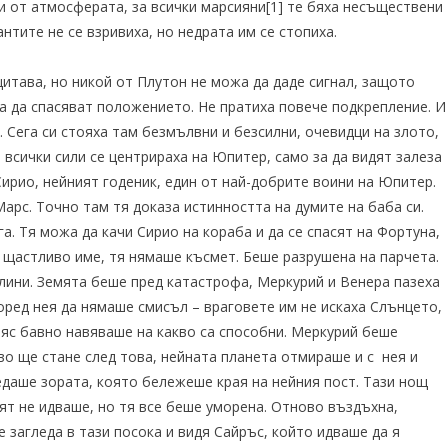
ни от атмосферата, за всички марсияни
[1]
те бяха несъществени
нтите не се взривиха, но недрата им се стопиха.
итава, но никой от Плутон не можа да даде сигнал, защото
ха да спасяват положението. Не пратиха повече подкрепление. И
 Сега си стояха там безмълвни и безсилни, очевидци на злото,
, всички сили се центрираха на Юпитер, само за да видят залеза
Сирио, нейният годеник, един от най-добрите воини на Юпитер.
арс. Точно там тя доказа истинността на думите на баба си.
а. Тя можа да качи Сирио на кораба и да се спасят на Фортуна,
 щастливо име, тя нямаше късмет. Беше разрушена на парчета.
лини. Земята беше пред катастрофа, Меркурий и Венера пазеха
оред нея да нямаше смисъл – враговете им не искаха Слънцето,
пояс бавно навяваше на какво са способни. Меркурий беше
во ще стане след това, нейната планета отмираше и с нея и
едаше зората, която бележеше края на нейния пост. Тази нощ
ят не идваше, но тя все беше уморена. Отново въздъхна,
е загледа в тази посока и видя Сайръс, който идваше да я