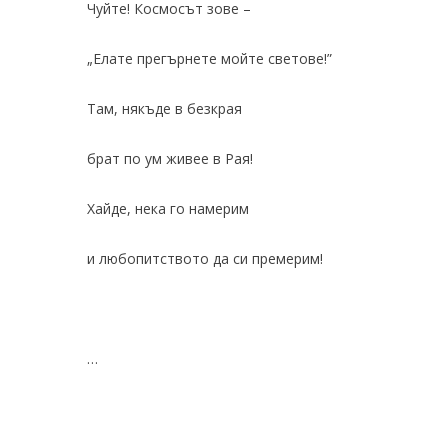
Чуйте! Космосът зове –
„Елате прегърнете мойте светове!”
Там, някъде в безкрая
брат по ум живее в Рая!
Хайде, нека го намерим
и любопитството да си премерим!
…