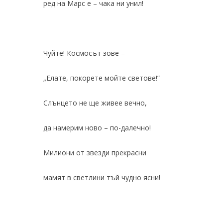
ред на Марс е – чака ни унил!
Чуйте! Космосът зове –
„Елате, покорете мойте светове!”
Слънцето не ще живее вечно,
да намерим ново – по-далечно!
Милиони от звезди прекрасни
мамят в светлини тъй чудно ясни!