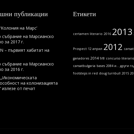
шни публикации
Етикети
‘Колония на Марс’
2013
certamen literario
2016
 събрание на Марсианско
 за 2017 г.
2012
Prospect
12 април
cansat
N – първият хабитат на
2014
ganadores
9/8
concurso literari
 събрание на Марсианско
cansatbulgaria
bases
2084 и... други го
 за 2016 г.
footsteps in red
doug turnbull
2015
20
 „Икономическата
особност на колонизацията
“ излезе от печат