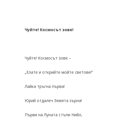
Чуйте! Космосът зове!
Чуйте! Космосът зове –
„Елате и открийте мойте светове!”
Лайка тръгна първа!
Юрий отдалеч Земята зърна!
Първи на Луната стъпи Нийл,