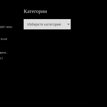
Категории
Категории
2007
Alter
book
o
дини...
17