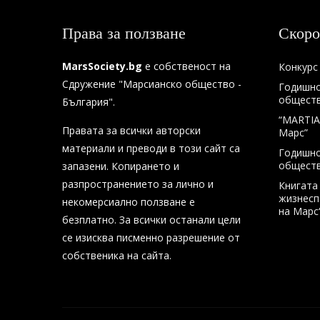
Права за ползване
Скоро
MarsSociety.bg
е собственост на
Конкурс 
Сдружение "Марсианско общество -
Годишно
общество
България".
“MARTIA
Правата за всички авторски
Марс”
материали и преводи в този сайт са
Годишно
общество
запазени. Копирането и
разпространението за лично и
Книгата
жизнесп
некомерсиално ползване е
на Марс
безплатно. За всички останали цели
се изисква писменно разрешение от
собственика на сайта.