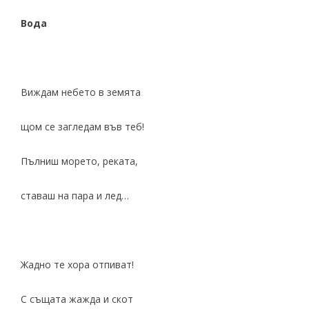
Вода
Виждам небето в земята
щом се загледам във теб!
Пълниш морето, реката,
ставаш на пара и лед…
Жадно те хора отпиват!
С същата жажда и скот