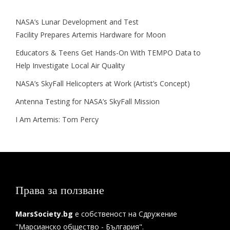
NASA’s Lunar Development and Test
Facility Prepares Artemis Hardware for Moon
Educators & Teens Get Hands-On With TEMPO Data to
Help Investigate Local Air Quality
NASA’s SkyFall Helicopters at Work (Artist’s Concept)
Antenna Testing for NASA’s SkyFall Mission
I Am Artemis: Tom Percy
Права за ползване
MarsSociety.bg
е собственост на Сдружение
"Марсианско общество - България".