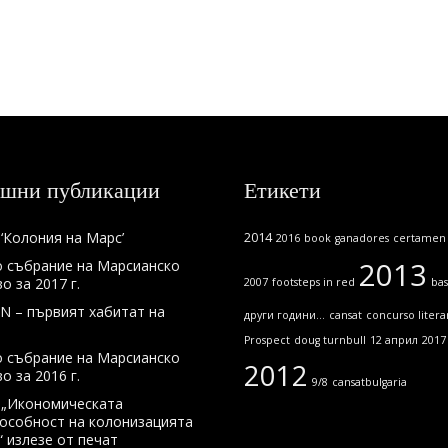
шни публикации
Етикети
‘Колония на Марс’
2014
2016
book
ganadores
certamen l
2013
 събрание на Марсианско
 за 2017 г.
2007
footsteps in red
bas
N – първият хабитат на
други години...
cansat
concurso litera
Prospect
doug turnbull
12 април
2017
 събрание на Марсианско
2012
 за 2016 г.
9/8
cansatbulgaria
 „Икономическата
особност на колонизацията
“ излезе от печат