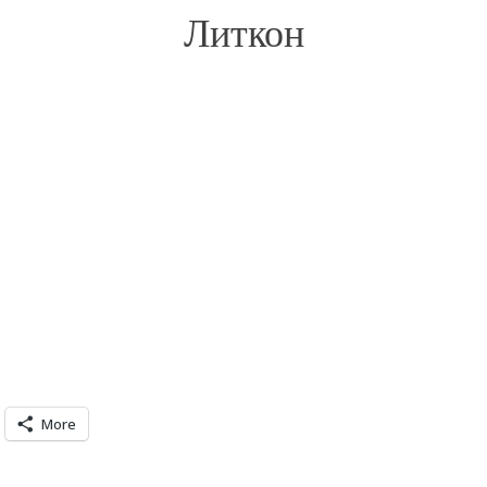
Литкон
More