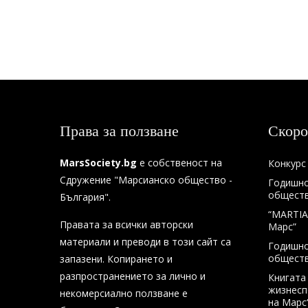
Права за ползване
Скоро
MarsSociety.bg
е собственост на
Конкурс 
Сдружение "Марсианско общество -
Годишно
общество
България".
“MARTIA
Правата за всички авторски
Марс”
материали и преводи в този сайт са
Годишно
общество
запазени. Копирането и
разпространението за лично и
Книгата
жизнесп
некомерсиално ползване е
на Марс