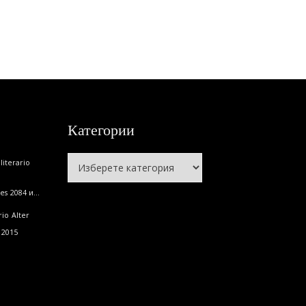
Категории
Категории
iterario
es
2084 и...
rio
Alter
2015