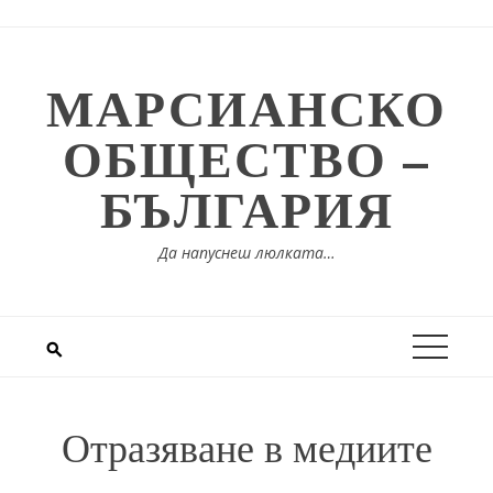
Skip
to
content
МАРСИАНСКО
ОБЩЕСТВО –
БЪЛГАРИЯ
Да напуснеш люлката…
Отразяване в медиите