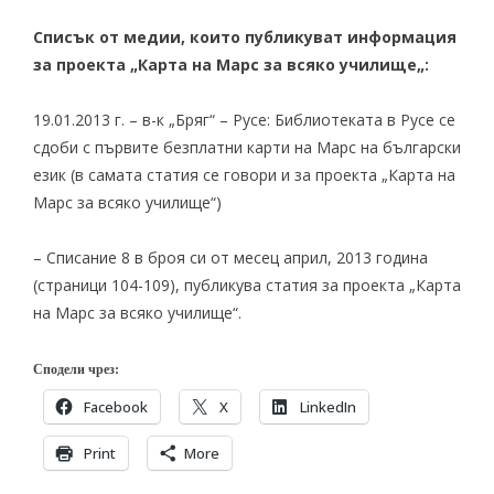
Списък от медии, които публикуват информация
за проекта „
Карта на Марс за всяко училище
„:
19.01.2013 г. – в-к „Бряг“ – Русе:
Библиотеката в Русе се
сдоби с първите безплатни карти на Марс на български
език
(в самата статия се говори и за проекта „Карта на
Марс за всяко училище“)
–
Списание 8
в броя си от месец април, 2013 година
(страници 104-109), публикува
статия
за проекта „Карта
на Марс за всяко училище“.
Сподели чрез:
Facebook
X
LinkedIn
Print
More