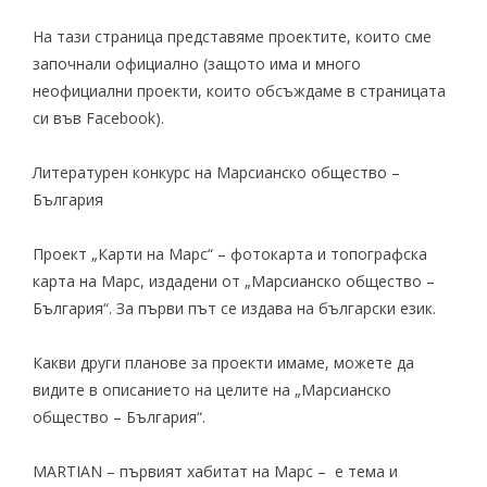
На тази страница представяме проектите, които сме
започнали официално (защото има и
много
неофициални проекти
, които обсъждаме в страницата
си във Facebook).
Литературен конкурс на Марсианско общество –
България
Проект „Карти на Марс“
– фотокарта и топографска
карта на Марс, издадени от „Марсианско общество –
България“. За първи път се издава на български език.
Какви други планове за проекти имаме, можете да
видите в
описанието на целите
на „Марсианско
общество – България“.
MARTIAN – първият хабитат на Марс
– е тема и