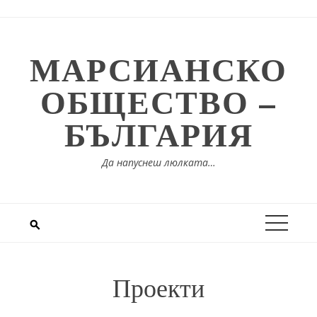
Skip
to
content
МАРСИАНСКО
ОБЩЕСТВО –
БЪЛГАРИЯ
Да напуснеш люлката…
Проекти