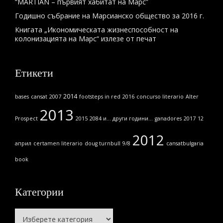
“MARTIAN – първият хабитат на Марс”
Годишно събрание на Марсианско общество за 2016 г.
Книгата „Икономическата жизнеспособност на
колонизацията на Марс“ излезе от печат
Етикети
2014
bases
cansat
2007
footsteps in red
2016
concurso literario
Alter
2013
Prospect
2015
2084 и... други години...
ganadores
2017
12
2012
април
certamen literario
doug turnbull
9/8
cansatbulgaria
book
Категории
Категории