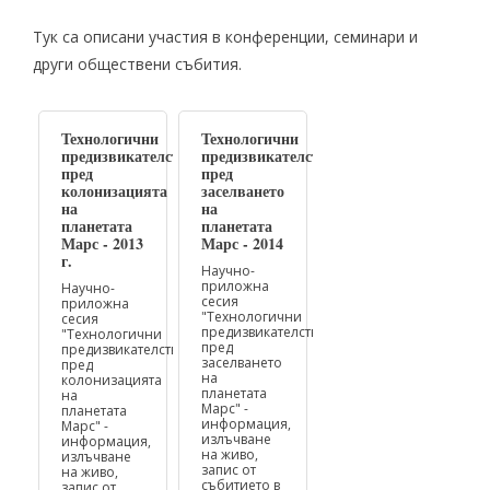
Тук са описани участия в конференции, семинари и
други обществени събития.
Технологични
Технологични
предизвикателства
предизвикателства
пред
пред
колонизацията
заселването
на
на
планетата
планетата
Марс - 2013
Марс - 2014
г.
Научно-
приложна
Научно-
сесия
приложна
"Технологични
сесия
предизвикателства
"Технологични
пред
предизвикателства
заселването
пред
на
колонизацията
планетата
на
Марс" -
планетата
информация,
Марс" -
излъчване
информация,
на живо,
излъчване
запис от
на живо,
събитието в
запис от