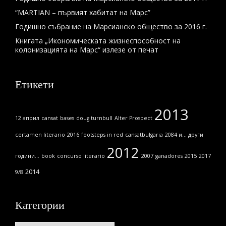
“MARTIAN – първият хабитат на Марс”
Годишно събрание на Марсианско общество за 2016 г.
Книгата „Икономическата жизнеспособност на
колонизацията на Марс“ излезе от печат
Етикети
2013
12 април
cansat
bases
doug turnbull
Alter Prospect
certamen literario
2016
footsteps in red
cansatbulgaria
2084 и... други
2012
години...
book
concurso literario
2007
ganadores
2015
2017
2014
9/8
Категории