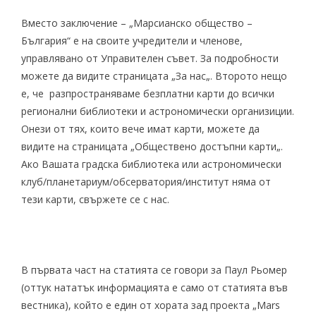
Вместо заключение – „Марсианско общество –
България“ е на своите учредители и членове,
управлявано от Управителен съвет. За подробности
можете да видите страницата „
За нас
„. Второто нещо
е, че разпространяваме безплатни карти до всички
регионални библиотеки и астрономически организиции.
Онези от тях, които вече имат карти, можете да
видите на страницата „
Обществено достъпни карти
„.
Ако Вашата градска библиотека или астрономически
клуб/планетариум/обсерватория/институт няма от
тези карти,
свържете се с нас
.
В първата част на статията се говори за Паул Рьомер
(оттук нататък информацията е само от статията във
вестника), който е един от хората зад проекта „Mars