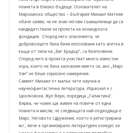
планета в близко бъдеще. Основателят на
Марсианско общество – България Михаил Матеев
обаче заяви, че не знае негови съмишленици да са
кандидатствали за проекта на холандската
фондация. Според него опасенията, че
доброволците биха били използвани като агитка в
къща от типа на „Биг Брадър”, са безпочвени.
Според него в проекта участват много известни
хора, които не биха заложили името си, ако „Марс
Уан” не беше сериозно намерение.
Самият Михаил от малък чете научна и
научнофантастична литература. Израснал е с
Циолковски, Жул Верн, поредица „Галактика”.
Вярва, че човек ще живее на повече от една
планета и мисли, че следващата най-подходяща е
Марс. Неговото сдружение, което е регистрирана
м.г., вече е организирало литературен конкурс за
научна фантастика и е отпечатало подробни