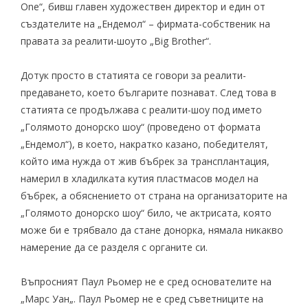
One“, бивш главен художествен директор и един от
създателите на „Ендемол“ – фирмата-собственик на
правата за реалити-шоуто „Big Brother“.
Дотук просто в статията се говори за реалити-
предаването, което българите познават. След това в
статията се продължава с реалити-шоу под името
„Голямото донорско шоу“ (проведено от формата
„Ендемол“), в което, накратко казано, победителят,
който има нужда от жив бъбрек за трансплантация,
намерил в хладилката кутия пластмасов модел на
бъбрек, а обяснението от страна на организаторите на
„Голямото донорско шоу“ било, че актрисата, която
може би е трябвало да стане донорка, нямала никакво
намерение да се разделя с органите си.
Въпросният Паул Рьомер не е сред
основателите
на
„
Марс Уан
„. Паул Рьомер не е сред
съветниците
на