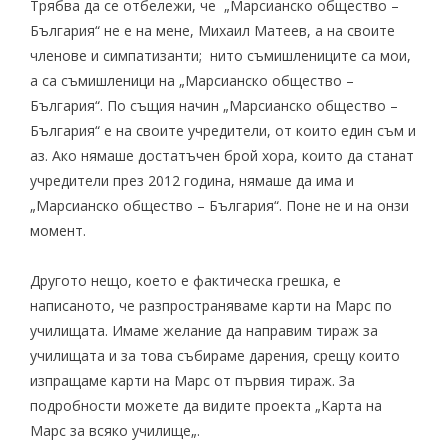
Трябва да се отбележи, че „Марсианско общество –
България“ не е на мене, Михаил Матеев, а на своите
членове и симпатизанти; нито съмишлениците са мои,
а са съмишленици на „Марсианско общество –
България“. По същия начин „Марсианско общество –
България“ е на своите учредители, от които един съм и
аз. Ако нямаше достатъчен брой хора, които да станат
учредители през 2012 година, нямаше да има и
„Марсианско общество – България“. Поне не и на онзи
момент.
Другото нещо, което е фактическа грешка, е
написаното, че разпространяваме карти на Марс по
училищата. Имаме желание да направим тираж за
училищата и за това събираме дарения, срещу които
изпращаме карти на Марс от първия тираж. За
подробности можете да видите проекта „
Карта на
Марс за всяко училище
„.