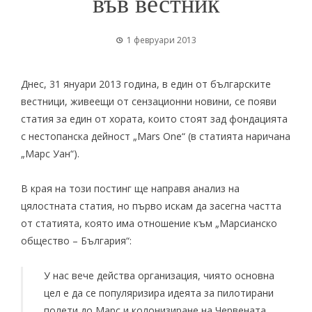
във вестник
1 февруари 2013
Днес, 31 януари 2013 година, в един от българските
вестници, живеещи от сензационни новини, се появи
статия за един от хората, които стоят зад фондацията
с нестопанска дейност „Mars One“ (в статията наричанa
„Марс Уан“).
В края на този постинг ще направя анализ на
цялостната статия, но първо искам да засегна частта
от статията, която има отношение към „Марсианско
общество – България“:
У нас вече действа организация, чиято основна
цел е да се популяризира идеята за пилотирани
полети до Марс и колонизиране на Червената