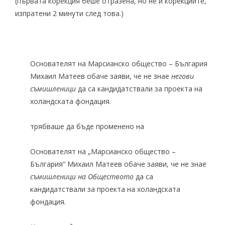
(първата корекция беше отразена, но не и корекциите,
изпратени 2 минути след това.)
Основателят на Марсианско общество – България
Михаил Матеев обаче заяви, че не знае
негови
съмишленици
да са кандидатствали за проекта на
холандската фондация.
трябваше да бъде променено на
Основателят на „Марсианско общество –
България“ Михаил Матеев обаче заяви, че не знае
съмишленици на Обществото
да са
кандидатствали за проекта на холандската
фондация.