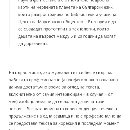
карти на Червената планета на български език,
които разпространява по библиотеки и училища.
Целта на Марсианско общество – България е да
се създадат прототипи на технологии, които
децата на възраст между 5 и 20 години да могат
да доразвиват.
На първо място, ако журналистът си беше свършил
работата професионално (а професионално означава
да има достатъчно време за оглед на текста,
включително от самия интервюиран – в случая – от
мен) изобщо нямаше да се налага да пиша този
постинг. Все пак писмената кореспонденция течеше в
продължение на една седмица и не е професионално да
се предоставя текста за корекция в последния момент