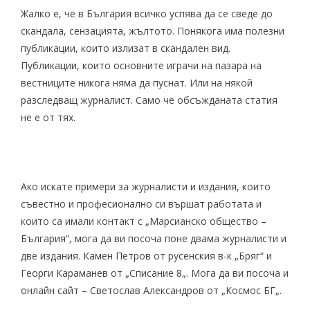
Жалко е, че в България всичко успява да се сведе до
скандала, сензацията, жълтото. Понякога има полезни
публикации, които излизат в скандален вид.
Публикации, които основните играчи на пазара на
вестниците никога няма да пуснат. Или на някой
разследващ журналист. Само че обсъжданата статия
не е от тях.
Ако искате примери за журналисти и издания, които
съвестно и професионално си вършат работата и
които са имали контакт с „Марсианско общество –
България“, мога да ви посоча поне двама журналисти и
две издания. Камен Петров от русенския в-к „
Бряг
“ и
Георги Караманев от „
Списание 8
„. Мога да ви посоча и
онлайн сайт – Светослав Александров от „
Космос БГ
„.