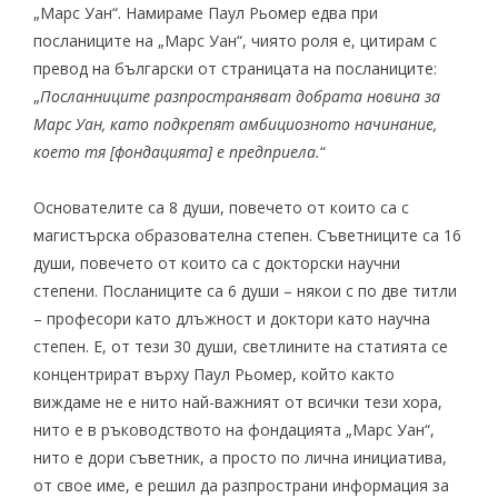
„Марс Уан“. Намираме Паул Рьомер едва при
посланиците
на „Марс Уан“, чиято роля е, цитирам с
превод на български от
страницата на посланиците
:
„
Посланниците разпространяват добрата новина за
Марс Уан, като подкрепят амбициозното начинание,
което тя [фондацията] е предприела.
“
Основателите са 8 души, повечето от които са с
магистърска образователна степен. Съветниците са 16
души, повечето от които са с докторски научни
степени. Посланиците са 6 души – някои с по две титли
– професори като длъжност и доктори като научна
степен. Е, от тези 30 души, светлините на статията се
концентрират върху Паул Рьомер, който както
виждаме не е нито най-важният от всички тези хора,
нито е в ръководството на фондацията „Марс Уан“,
нито е дори съветник, а просто по лична инициатива,
от свое име, е решил да разпространи информация за