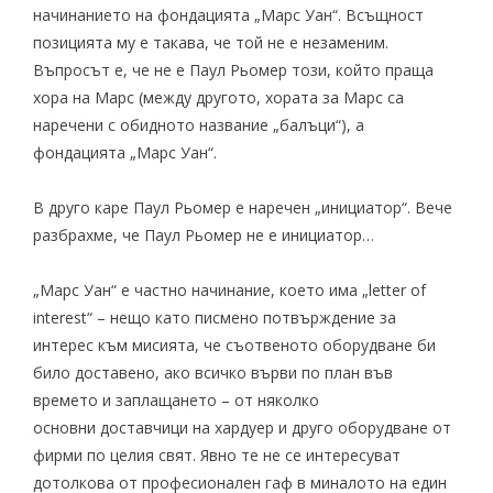
начинанието на фондацията „Марс Уан“. Всъщност
позицията му е такава, че той не е незаменим.
Въпросът е, че не е Паул Рьомер този, който праща
хора на Марс (между другото, хората за Марс са
наречени с обидното название „балъци“), а
фондацията „Марс Уан“.
В друго каре Паул Рьомер е наречен „инициатор“. Вече
разбрахме, че Паул Рьомер не е инициатор…
„Марс Уан“ е частно начинание, което има „letter of
interest“ – нещо като писмено потвърждение за
интерес към мисията, че съотвеното оборудване би
било доставено, ако всичко върви по план във
времето и заплащането – от няколко
основни
доставчици
на хардуер и друго оборудване от
фирми по целия свят. Явно те не се интересуват
дотолкова от професионален гаф в миналото на един