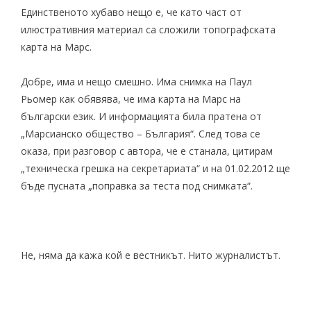
Единственото хубаво нещо е, че като част от
илюстративния материал са сложили
топографската
карта
на Марс.
Добре, има и нещо смешно. Има снимка на Паул
Рьомер как обявява, че има карта на Марс на
български език. И информацията била пратена от
„Марсианско общество – България“. След това се
оказа, при разговор с автора, че е станала, цитирам
„техническа грешка на секретариата“ и на 01.02.2012 ще
бъде пусната „поправка за теста под снимката“.
Не, няма да кажа кой е вестникът. Нито журналистът.