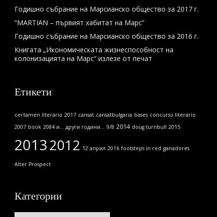
Годишно събрание на Марсианско общество за 2017 г.
“MARTIAN – първият хабитат на Марс”
Годишно събрание на Марсианско общество за 2016 г.
Книгата „Икономическата жизнеспособност на
колонизацията на Марс“ излезе от печат
Етикети
certamen literario
2017
cansat
cansatbulgaria
bases
concurso literario
2014
2007
book
2084 и... други години...
9/8
doug turnbull
2015
2013
2012
12 април
2016
footsteps in red
ganadores
Alter Prospect
Категории