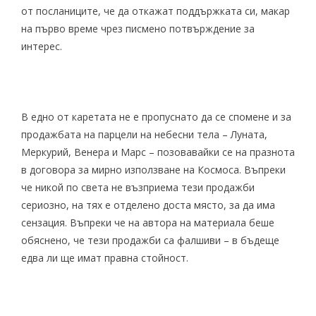
от посланиците, че да откажат поддържката си, макар
на първо време чрез писмено потвърждение за
интерес.
В едно от каретата не е пропуснато да се спомене и за
продажбата на парцели на небесни тела – Луната,
Меркурий, Венера и Марс – позовавайки се на празнота
в договора за мирно използване на Космоса. Въпреки
че никой по света не възприема тези продажби
сериозно, на тях е отделено доста място, за да има
сензация. Въпреки че на автора на материала беше
обяснено, че тези продажби са фалшиви – в бъдеще
едва ли ще имат правна стойност.