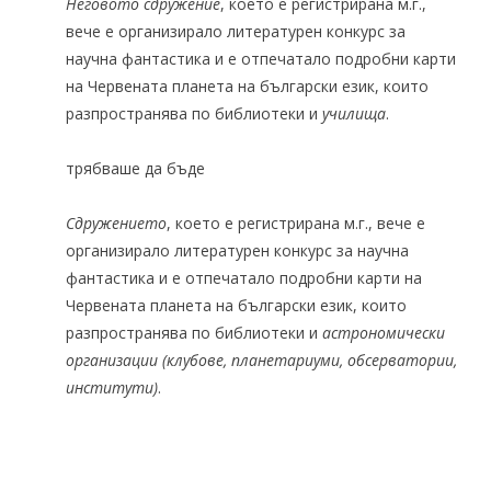
Неговото сдружение
, което е регистрирана м.г.,
вече е организирало литературен конкурс за
научна фантастика и е отпечатало подробни карти
на Червената планета на български език, които
разпространява по библиотеки и
училища
.
трябваше да бъде
Сдружението
, което е регистрирана м.г., вече е
организирало литературен конкурс за научна
фантастика и е отпечатало подробни карти на
Червената планета на български език, които
разпространява по библиотеки и
астрономически
организации (клубове, планетариуми, обсерватории,
институти)
.