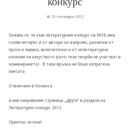
конкурс
20 септември 2012
Оказва се, че към литературния конкурс на МОБ има
голям интерес и от автори на жанрове, различни от
проза и лирика, включително и от нелитературни
клонове на изкуството (като тези творби не участват в
номинирането) . В тази връзка ни беше изпратена
пиесата
Отвличане в Космоса
а ние направихме страница „
Други
“ в раздела на
Литературен конкурс 2012
.
Приятно четене!