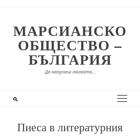
Skip
to
content
МАРСИАНСКО
ОБЩЕСТВО –
БЪЛГАРИЯ
Да напуснеш люлката…
Пиеса в литературния