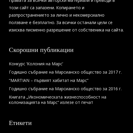
Правата за всички авторски материали и преводи в
този сайт са запазени. Копирането и
разпространението за лично и некомерсиално
ползване е безплатно. За всички останали цели се
изисква писменно разрешение от собственика на сайта.
Скорошни публикации
Конкурс ‘Колония на Марс’
Годишно събрание на Марсианско общество за 2017 г.
“MARTIAN – първият хабитат на Марс”
Годишно събрание на Марсианско общество за 2016 г.
Книгата „Икономическата жизнеспособност на
колонизацията на Марс“ излезе от печат
Етикети