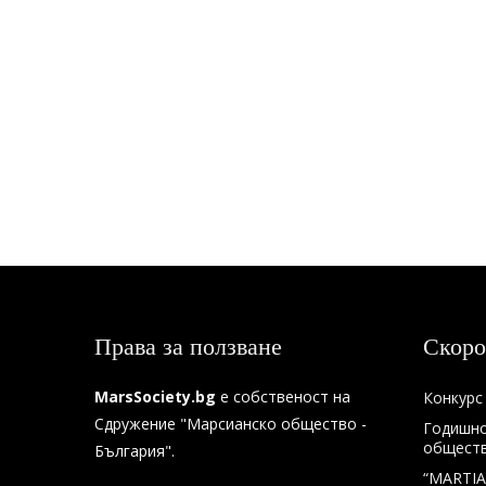
Права за ползване
Скоро
MarsSociety.bg
е собственост на
Конкурс 
Сдружение "Марсианско общество -
Годишно
общество
България".
“MARTIA