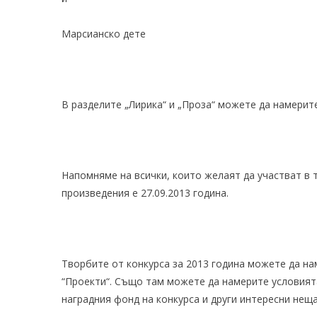
Марсианско дете
В разделите „
Лирика
“ и „
Проза
“ можете да намерит
Напомняме на всички, които желаят да участват в т
произведения е 27.09.2013 година.
Творбите от конкурса за 2013 година можете да на
“
Проекти
“. Също там можете да намерите
условият
наградния фонд на конкурса и други интересни нещ