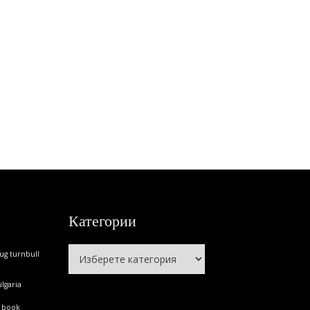
Категории
Категории
ug turnbull
lgaria
book