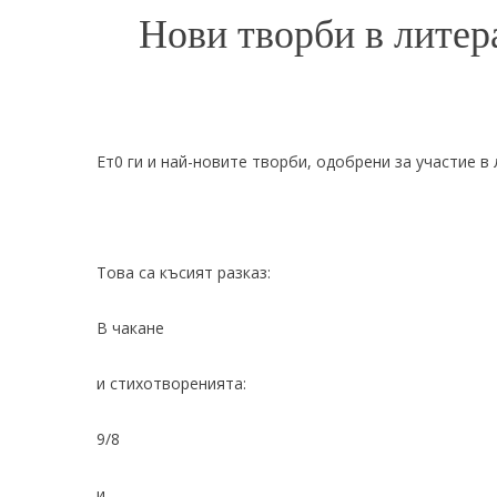
Нови творби в литер
Ет0 ги и най-новите творби, одобрени за участие 
Това са късият разказ:
В чакане
и стихотворенията:
9/8
и