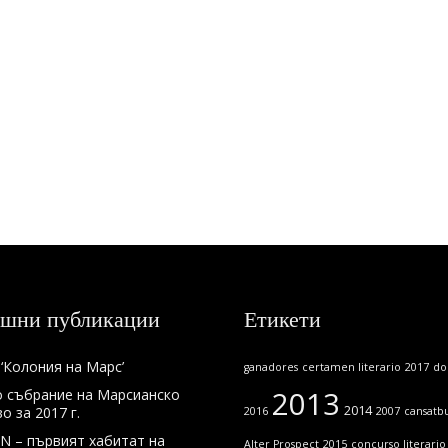
шни публикации
Етикети
‘Колония на Марс’
ganadores
certamen literario
2017
do
2013
 събрание на Марсианско
2014
 за 2017 г.
2016
2007
cansatbu
N – първият хабитат на
Alter Prospect
2015
concurso literario