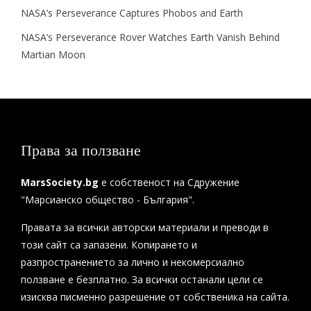
NASA’s Perseverance Captures Phobos and Earth
NASA’s Perseverance Rover Watches Earth Vanish Behind
Martian Moon
Права за ползване
MarsSociety.bg
е собственост на Сдружение
"Марсианско общество - България".
Правата за всички авторски материали и преводи в
този сайт са запазени. Копирането и
разпространението за лично и некомерсиално
ползване е безплатно. За всички останали цели се
изисква писменно разрешение от собственика на сайта.