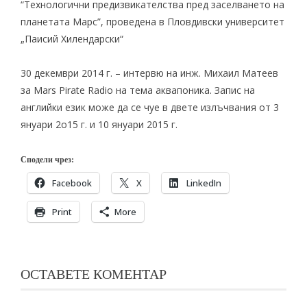
“Технологични предизвикателства пред заселването на
планетата Марс”
, проведена в Пловдивски университет
„Паисий Хилендарски“
30 декември 2014 г. – интервю на инж. Михаил Матеев
за
Mars Pirate Radio
на тема аквапоника. Запис на
английки език може да се чуе в двете излъчвания от
3
януари 2о15 г.
и
10 януари 2015 г.
Сподели чрез:
Facebook
X
LinkedIn
Print
More
ОСТАВЕТЕ КОМЕНТАР