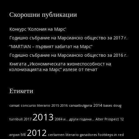
Скорошни публикации
Конкурс ‘Колония на Марс’
Годишно събрание на Марсианско общество за 2017 г.
“MARTIAN – първият хабитат на Марс”
Годишно събрание на Марсианско общество за 2016 г.
Книгата „Икономическата жизнеспособност на
колонизацията на Марс“ излезе от печат
Етикети
2014
cansat
concurso literario
2015
2016
cansatbulgaria
bases
doug
2013
turnbull
2017
2084 и... други години...
Alter Prospect
12
2012
април
9/8
certamen literario
ganadores
footsteps in red