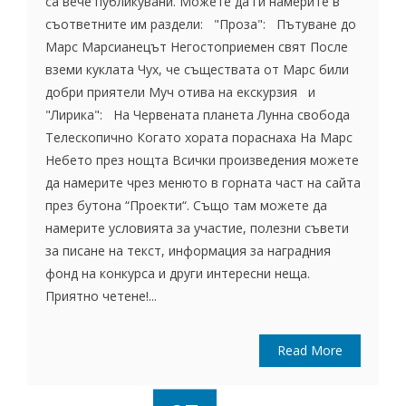
са вече публикувани. Можете да ги намерите в
съответните им раздели: "Проза": Пътуване до
Марс Марсианецът Негостоприемен свят После
вземи куклата Чух, че съществата от Марс били
добри приятели Муч отива на екскурзия и
"Лирика": На Червената планета Лунна свобода
Телескопично Когато хората пораснаха На Марс
Небето през нощта Всички произведения можете
да намерите чрез менюто в горната част на сайта
през бутона “Проекти“. Също там можете да
намерите условията за участие, полезни съвети
за писане на текст, информация за наградния
фонд на конкурса и други интересни неща.
Приятно четене!...
Read More