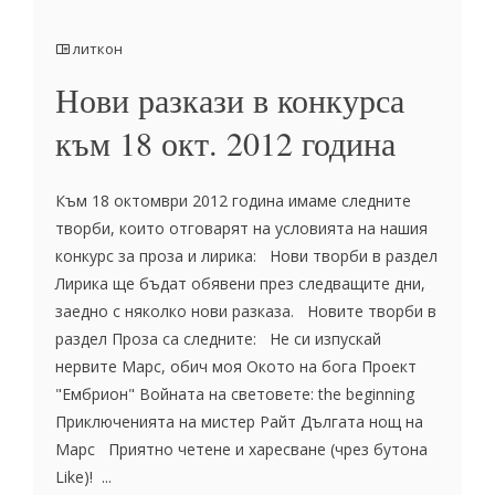
литкон
Нови разкази в конкурса
към 18 окт. 2012 година
Към 18 октомври 2012 година имаме следните
творби, които отговарят на условията на нашия
конкурс за проза и лирика: Нови творби в раздел
Лирика ще бъдат обявени през следващите дни,
заедно с няколко нови разказа. Новите творби в
раздел Проза са следните: Не си изпускай
нервите Марс, обич моя Окото на бога Проект
"Ембрион" Войната на световете: the beginning
Приключенията на мистер Райт Дългата нощ на
Марс Приятно четене и харесване (чрез бутона
Like)! ...