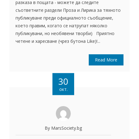
разказа в пощата - можете да следите
съответните раздели Проза и Лирика за тяхното
публикуване преди официалното съобщение,
което правим, когато се натрупат няколко
публикувани, но необявени творби) Приятно
четене и харесване (чрез бутона Like)!...
Read More
30
окт.
By MarsSociety.bg