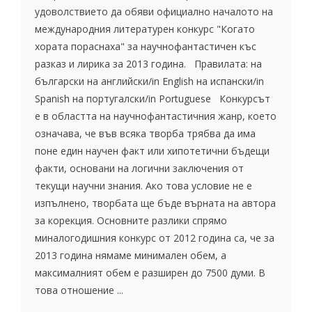
удоволствието да обяви официално началото на
международния литературен конкурс "Когато
хората пораснаха" за научнофантастичен къс
разказ и лирика за 2013 година. Правилата: на
български на английски/in English на испански/in
Spanish на португалски/in Portuguese Конкурсът
е в областта на научнофантастичния жанр, което
означава, че във всяка творба трябва да има
поне един научен факт или хипотетични бъдещи
факти, основани на логични заключения от
текущи научни знания. Ако това условие не е
изпълнено, творбата ще бъде върната на автора
за корекция. Основните разлики спрямо
миналогодишния конкурс от 2012 година са, че за
2013 година нямаме минимален обем, а
максималният обем е разширен до 7500 думи. В
това отношение ...