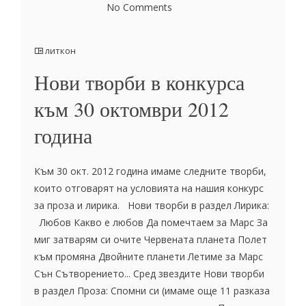
No Comments
литкон
Нови творби в конкурса
към 30 октомври 2012
година
Към 30 окт. 2012 година имаме следните творби,
които отговарят на условията на нашия конкурс
за проза и лирика. Нови творби в раздел Лирика:
Любов Какво е любов Да помечтаем за Марс За
миг затварям си очите Червената планета Полет
към промяна Двойните планети Летиме за Марс
Сън Сътворението... Сред звездите Нови творби
в раздел Проза: Спомни си (имаме още 11 разказа