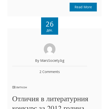
Read More
26
дек.
By MarsSociety.bg
2 Comments
литкон
Отличия в литературния
конкурс за 2012 година