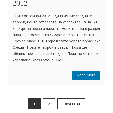
2012
Към 9 октомври 2012 година имаме следните
творби, които отговарят на условията на нашия
конкурс за проза и лирика. Нови творби в раздел
Лирика: Космическа симфония Когато Контакт
Космос Марс Ч. Ш. Марс Когато хората пораснаха
Среща Новите творби в раздел Проза ще
обявим през следващите дни. Приятно четене и
харесване (чрез бутона Like)!
Read More
Разделяне
1
2
Следващи
на