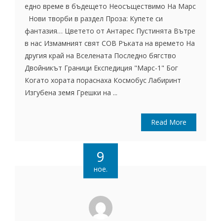
едно време в бъдещето Неосъществимо На Марс
Нови творби в раздел Проза: Купете си
фантазия… Цветето от Антарес Пустинята Вътре
в нас Измамният свят СОВ Ръката на времето На
другия край на Вселената Последно бягство
Двойникът Граници Експедиция "Марс-1" Бог
Когато хората пораснаха Космобус Лабиринт
Изгубена земя Грешки на ...
Read More
9
ное.