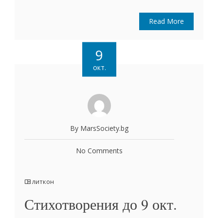
Read More
9
окт.
By MarsSociety.bg
No Comments
литкон
Стихотворения до 9 окт.