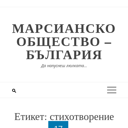
Skip
to
content
МАРСИАНСКО
ОБЩЕСТВО –
БЪЛГАРИЯ
Да напуснеш люлката…
Етикет:
стихотворение