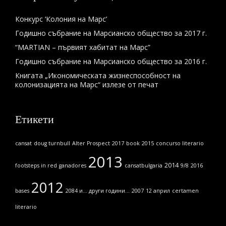
Конкурс ‘Колония на Марс’
Годишно събрание на Марсианско общество за 2017 г.
“MARTIAN – първият хабитат на Марс”
Годишно събрание на Марсианско общество за 2016 г.
Книгата „Икономическата жизнеспособност на
колонизацията на Марс“ излезе от печат
Етикети
cansat
doug turnbull
Alter Prospect
2017
book
2015
concurso literario
2013
2014
footsteps in red
ganadores
cansatbulgaria
9/8
2016
2012
bases
2084 и... други години...
2007
12 април
certamen
literario