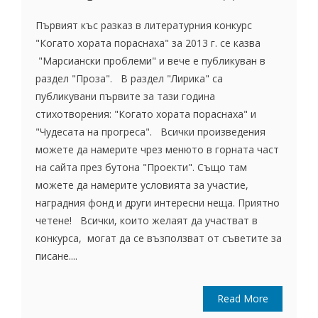
Първият къс разказ в литературния конкурс
"Когато хората пораснаха" за 2013 г. се казва
"Марсиански проблеми" и вече е публикуван в
раздел "Проза". В раздел "Лирика" са
публикувани първите за тази година
стихотворения: "Когато хората пораснаха" и
"Чудесата на прогреса". Всички произведения
можете да намерите чрез менюто в горната част
на сайта през бутона "Проекти". Също там
можете да намерите условията за участие,
наградния фонд и други интересни неща. Приятно
четене! Всички, които желаят да участват в
конкурса, могат да се възползват от съветите за
писане....
Read More