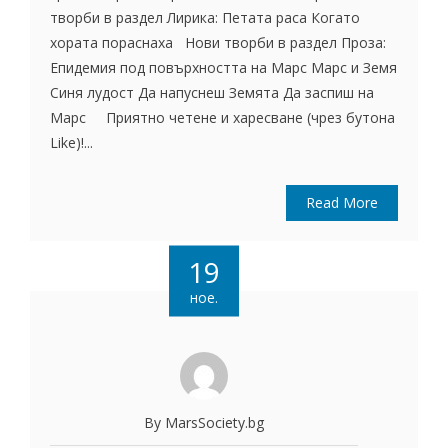
творби в раздел Лирика: Петата раса Когато
хората пораснаха Нови творби в раздел Проза:
Епидемия под повърхността на Марс Марс и Земя
Синя лудост Да напуснеш Земята Да заспиш на
Марс Приятно четене и харесване (чрез бутона
Like)!...
Read More
19
ное.
By MarsSociety.bg