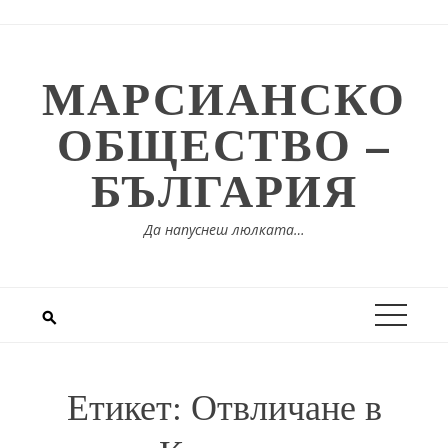
Skip
to
content
МАРСИАНСКО
ОБЩЕСТВО –
БЪЛГАРИЯ
Да напуснеш люлката…
Етикет:
Отвличане в