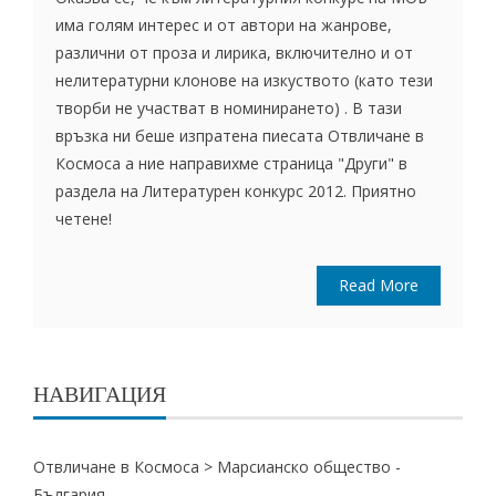
има голям интерес и от автори на жанрове,
различни от проза и лирика, включително и от
нелитературни клонове на изкуството (като тези
творби не участват в номинирането) . В тази
връзка ни беше изпратена пиесата Отвличане в
Космоса а ние направихме страница "Други" в
раздела на Литературен конкурс 2012. Приятно
четене!
Read More
НАВИГАЦИЯ
Отвличане в Космоса
>
Марсианско общество -
България