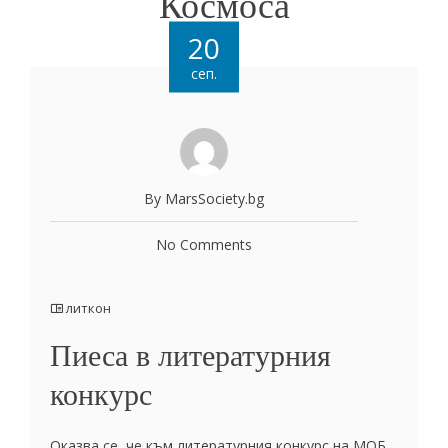
Космоса
20
сеп.
By MarsSociety.bg
No Comments
литкон
Пиеса в литературния
конкурс
Оказва се, че към литературния конкурс на МОБ