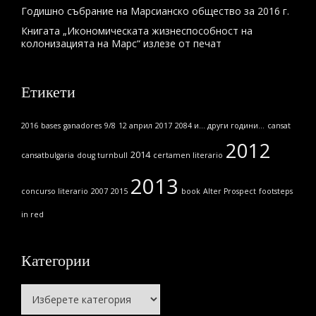
Годишно събрание на Марсианско общество за 2016 г.
Книгата „Икономическата жизнеспособност на
колонизацията на Марс“ излезе от печат
Етикети
2016
bases
ganadores
9/8
12 април
2017
2084 и... други години...
cansat
2012
2014
cansatbulgaria
doug turnbull
certamen literario
2013
concurso literario
2007
2015
book
Alter Prospect
footsteps
in red
Категории
Категории