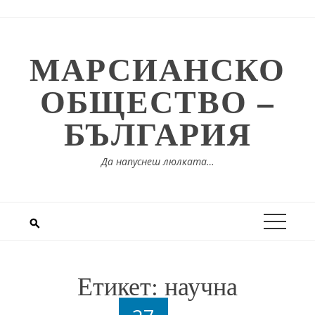
Skip
to
content
МАРСИАНСКО
ОБЩЕСТВО –
БЪЛГАРИЯ
Да напуснеш люлката…
Етикет:
научна