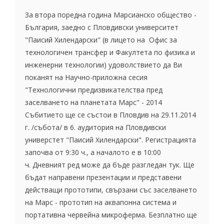
За втора поредна година Марсианско общество -
България, заедно с Пловдивски университет
"Паисий Хилендарски" (в лицето на Офис за
технологичен трансфер и Факултета по физика и
инженерни технологии) удоволствието да Ви
поканят на Научно-приложна сесия
"Технологични предизвикателства пред
заселването на планетата Марс" - 2014
Събитието ще се състои в Пловдив на 29.11.2014
г. /събота/ в 6. аудитория на Пловдивски
универстет "Паисий Хилендарски". Регистрацията
започва от 9:30 ч., а началото е в 10:00
ч. Дневният ред може да бъде разгледан тук. Ще
бъдат направени презентации и представени
действащи прототипи, свързани със заселването
на Марс - прототип на аквапонна система и
портативна червейна микроферма. Безплатно ще