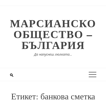
Skip
to
content
МАРСИАНСКО
ОБЩЕСТВО –
БЪЛГАРИЯ
Да напуснеш люлката…
Етикет:
банкова сметка