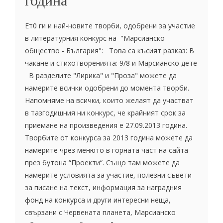
Ет0 ги и най-новите творби, одобрени за участие
в литературния конкурс на "Марсианско
общество - България": Това са късият разказ: В
чакане и стихотворенията: 9/8 и Марсианско дете
В разделите "Лирика" и "Проза" можете да
намерите всички одобрени до момента творби.
Напомняме на всички, които желаят да участват
в тазгодишния ни конкурс, че крайният срок за
приемане на произведения е 27.09.2013 година.
Творбите от конкурса за 2013 година можете да
намерите чрез менюто в горната част на сайта
през бутона “Проекти“. Също там можете да
намерите условията за участие, полезни съвети
за писане на текст, информация за наградния
фонд на конкурса и други интересни неща,
свързани с Червената планета, Марсианско