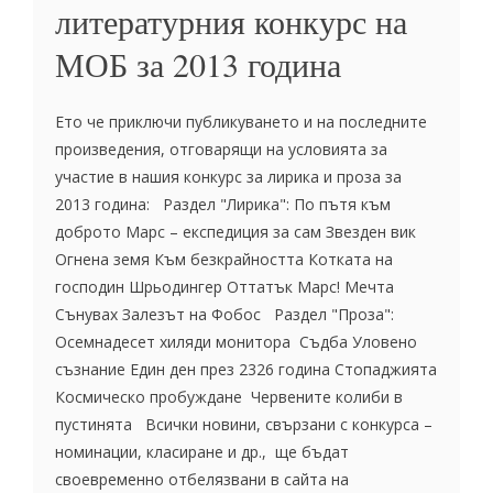
литературния конкурс на
МОБ за 2013 година
Ето че приключи публикуването и на последните
произведения, отговарящи на условията за
участие в нашия конкурс за лирика и проза за
2013 година: Раздел "Лирика": По пътя към
доброто Марс – експедиция за сам Звезден вик
Огнена земя Към безкрайността Котката на
господин Шрьодингер Оттатък Марс! Мечта
Сънувах Залезът на Фобос Раздел "Проза":
Осемнадесет хиляди монитора Съдба Уловено
съзнание Един ден през 2326 година Стопаджията
Космическо пробуждане Червените колиби в
пустинята Всички новини, свързани с конкурса –
номинации, класиране и др., ще бъдат
своевременно отбелязвани в сайта на