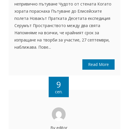
непривично пътуване Чудото от стената Когато
хората пораснаха Пътуване до Елисейските
полета Новакът Пратката Десетата експедиция
Серумът Пространството между два свята
Напомняме на всички, че крайният срок за
изпращане на творби за участие, 27 септември,
наближава. Пове...
Read More
9
сеп.
By editor