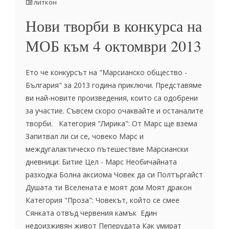
литкон
Нови творби в конкурса на
МОБ към 4 октомври 2013
Ето че конкурсът на "Марсианско общество -
България" за 2013 година приключи. Представяме
ви най-новите произведения, които са одобрени
за участие. Съвсем скоро очаквайте и останалите
творби. Категория "Лирика": От Марс ще взема
Запитвал ли си се, човеко Марс и
междугалактическо пътешествие Марсиански
дневници: Битие Цел - Марс Необичайната
разходка Болна аксиома Човек да си Полтъргайст
Душата ти Вселената е моят дом Моят дракон
Категория "Проза": Човекът, който се смее
Сянката отвъд червения камък Един
недоизживян живот Пеперудата Как умират