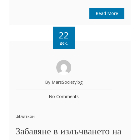
Read More
22
дек.
By MarsSociety.bg
No Comments
литкон
Забавяне в излъчването на