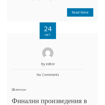
Read More
24
окт.
By editor
No Comments
литкон
Финални произведения в