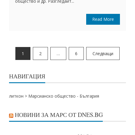
общество и др. Разгледайт...
Read More
Разделяне
1
2
…
6
Следващи
на
публикациите
НАВИГАЦИЯ
на
страници
литкон
>
Марсианско общество - България
НОВИНИ ЗА МАРС ОТ DNES.BG