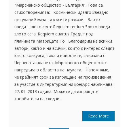
"Марсианско общество - България". Това са
стихотворенията: Космически идалго Звездно
пътуване Земна и късите разкази: Злото
преди... злото сега: Requiem tertium Злото преди...
злото сега: Requiem quartus Градът под
планината Матрицата То Благодарим на всички
автори, както и на всички, които с интерес следят
както конкурса, така и новостите, свързани с
Червената планета, Марсианско общество и с
напредъка в областта на науката. Напомняме,
че крайният срок за изпращане на произведения
за участие в литературния ни конкурс наближава:
27. 09. 2013 година. Можете да изпращате
творбите си на следни...
Read More