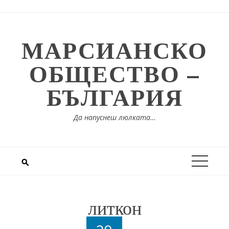
Skip
to
content
МАРСИАНСКО
ОБЩЕСТВО –
БЪЛГАРИЯ
Да напуснеш люлката…
литкон