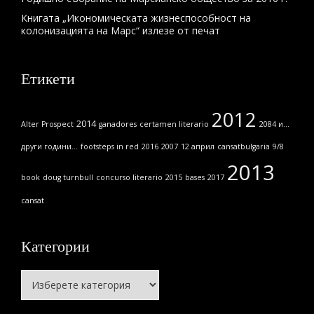
Книгата „Икономическата жизнеспособност на
колонизацията на Марс“ излезе от печат
Етикети
2012
2014
Alter Prospect
ganadores
certamen literario
2084 и...
други години...
footsteps in red
2016
2007
12 април
cansatbulgaria
9/8
2013
book
doug turnbull
concurso literario
2015
bases
2017
cansat
Категории
Категории