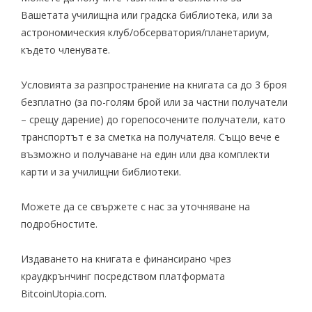
Вашетата училищна или градска библиотека, или за
астрономическия клуб/обсерватория/планетариум,
където членувате.
Условията за разпространение на книгата са до 3 броя
безплатно (за по-голям брой или за частни получатели
– срещу
дарение
) до горепосочените получатели, като
транспортът е за сметка на получателя. Също вече е
възможно и получаване на един или два комплекти
карти
и за училищни библиотеки.
Можете
да се свържете с нас
за уточняване на
подробностите.
Издаването на книгата е финансирано чрез
краудкрънчинг посредством платформата
BitcoinUtopia.com
.