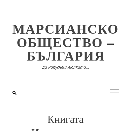
Skip
to
content
МАРСИАНСКО
ОБЩЕСТВО –
БЪЛГАРИЯ
Да напуснеш люлката…
Книгата