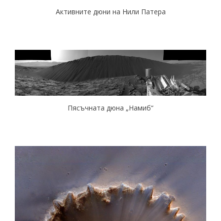
Активните дюни на Нили Патера
Пясъчната дюна „Намиб“